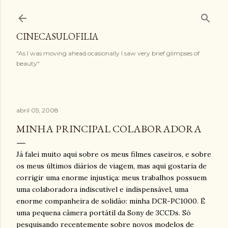
Pular para o conteúdo principal
CINECASULOFILIA
"As I was moving ahead ocasionally I saw very brief glimpses of
beauty"
abril 05, 2008
MINHA PRINCIPAL COLABORADORA
Já falei muito aqui sobre os meus filmes caseiros, e sobre
os meus últimos diários de viagem, mas aqui gostaria de
corrigir uma enorme injustiça: meus trabalhos possuem
uma colaboradora indiscutível e indispensável, uma
enorme companheira de solidão: minha DCR-PC1000. É
uma pequena câmera portátil da Sony de 3CCDs. Só
pesquisando recentemente sobre novos modelos de