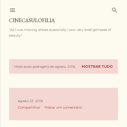
Pular para o conteúdo principal
CINECASULOFILIA
"As I was moving ahead ocasionally I saw very brief glimpses of
beauty"
Mostrando postagens de agosto, 2016
MOSTRAR TUDO
P
o
s
agosto 23, 2016
t
Compartilhar
Postar um comentário
a