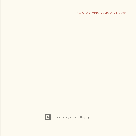
g
e
POSTAGENS MAIS ANTIGAS
n
s
Tecnologia do Blogger