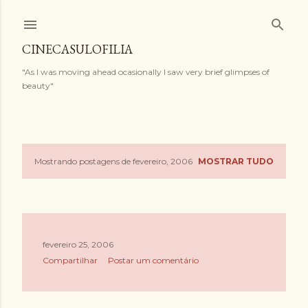
Pular para o conteúdo principal
CINECASULOFILIA
"As I was moving ahead ocasionally I saw very brief glimpses of
beauty"
Mostrando postagens de fevereiro, 2006
MOSTRAR TUDO
P
o
s
fevereiro 25, 2006
t
Compartilhar
Postar um comentário
a