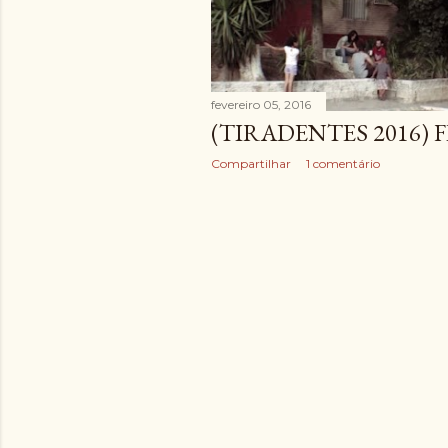
e
n
s
fevereiro 05, 2016
(TIRADENTES 2016) 
Compartilhar
1 comentário