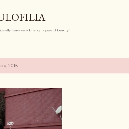
Pular para o conteúdo principal
ULOFILIA
onally I saw very brief glimpses of beauty"
iro, 2016