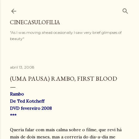
Pular para o conteúdo principal
CINECASULOFILIA
"As I was moving ahead ocasionally I saw very brief glimpses of
beauty"
abril 13, 2008
(UMA PAUSA) RAMBO, FIRST BLOOD
Rambo
De Ted Kotcheff
DVD fevereiro 2008
***
Queria falar com mais calma sobre o filme, que revi há
mais de dois meses, mas a correria do dia-a-dia me