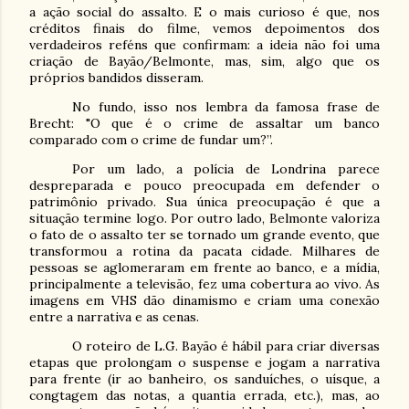
a ação social do assalto. E o mais curioso é que, nos
créditos finais do filme, vemos depoimentos dos
verdadeiros reféns que confirmam: a ideia não foi uma
criação de Bayão/Belmonte, mas, sim, algo que os
próprios bandidos disseram.
No fundo, isso nos lembra da famosa frase de
Brecht: "O que é o crime de assaltar um banco
comparado com o crime de fundar um?”.
Por um lado, a polícia de Londrina parece
despreparada e pouco preocupada em defender o
patrimônio privado. Sua única preocupação é que a
situação termine logo. Por outro lado, Belmonte valoriza
o fato de o assalto ter se tornado um grande evento, que
transformou a rotina da pacata cidade. Milhares de
pessoas se aglomeraram em frente ao banco, e a mídia,
principalmente a televisão, fez uma cobertura ao vivo. As
imagens em VHS dão dinamismo e criam uma conexão
entre a narrativa e as cenas.
O roteiro de L.G. Bayão é hábil para criar diversas
etapas que prolongam o suspense e jogam a narrativa
para frente (ir ao banheiro, os sanduíches, o uísque, a
congtagem das notas, a quantia errada, etc.), mas, ao