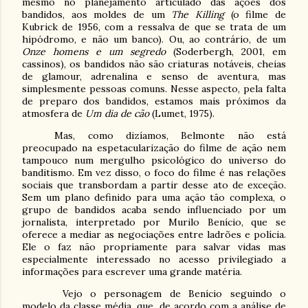
mesmo no planejamento articulado das ações dos
bandidos, aos moldes de um
The Killing
(o filme de
Kubrick de 1956, com a ressalva de que se trata de um
hipódromo, e não um banco). Ou, ao contrário, de um
Onze homens e um segredo
(Soderbergh, 2001, em
cassinos), os bandidos não são criaturas notáveis, cheias
de glamour, adrenalina e senso de aventura, mas
simplesmente pessoas comuns. Nesse aspecto, pela falta
de preparo dos bandidos, estamos mais próximos da
atmosfera de
Um dia de cão
(Lumet, 1975).
Mas, como dizíamos, Belmonte não está
preocupado na espetacularização do filme de ação nem
tampouco num mergulho psicológico do universo do
banditismo. Em vez disso, o foco do filme é nas relações
sociais que transbordam a partir desse ato de exceção.
Sem um plano definido para uma ação tão complexa, o
grupo de bandidos acaba sendo influenciado por um
jornalista, interpretado por Murilo Benício, que se
oferece a mediar as negociações entre ladrões e polícia.
Ele o faz não propriamente para salvar vidas mas
especialmente interessado no acesso privilegiado a
informações para escrever uma grande matéria.
Vejo o personagem de Benício seguindo o
modelo da classe média, que, de acordo com a análise de