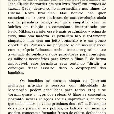
Jean-Claude Bernardet em seu livro
Brasil em tempos de
cinema
(1967), atuava como intermediária nos filmes do
Cinema Novo brasileiro. Mas Benício não quer
conscientizar o povo em busca de uma revolução: ainda
que o jornalista pareça ser mais simpático com os
ladrões em relação ao comandante interpretado por
Paulo Miklos, seu interesse é mais pragmático – acima de
tudo, uma boa matéria. O jornalista não é totalmente
simpático, mas tem um jeito bonachão e é um pouco
oportunista. Por isso, me pergunto se ele não se parece
com o próprio Belmonte. Ambos tentam negociar entre
a vontade do público e a dos produtores para conseguir
os milhões necessários para fazer o filme. E, de forma
improvável, esse jornalista está tentando “dirigir” a
condução desse asssalto, dado o despreparo dos
bandidos.
Os bandidos se tornam simpáticos (libertam
mulheres grávidas e pessoas com dificuldade de
locomoção, pedem sanduíches para todos, etc.) e se
tornam quase amigos dos reféns. O filme se concentra,
portanto, nessas relações sociais improváveis, de modo
que os bandidos se veem próximos dos reféns. Roubando
dos ricos para dar aos pobres, os ladrões, em meio ao
assalto, começam a formular frases de efeito, defendendo