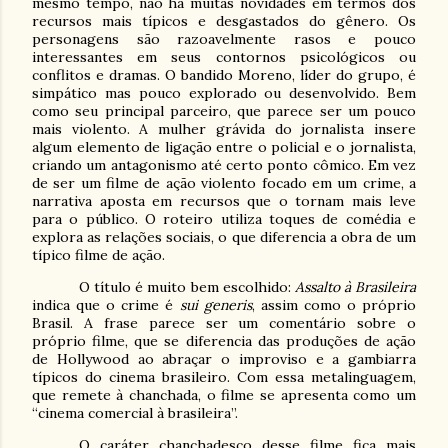
mesmo tempo, não há muitas novidades em termos dos
recursos mais típicos e desgastados do gênero. Os
personagens são razoavelmente rasos e pouco
interessantes em seus contornos psicológicos ou
conflitos e dramas. O bandido Moreno, líder do grupo, é
simpático mas pouco explorado ou desenvolvido. Bem
como seu principal parceiro, que parece ser um pouco
mais violento. A mulher grávida do jornalista insere
algum elemento de ligação entre o policial e o jornalista,
criando um antagonismo até certo ponto cômico. Em vez
de ser um filme de ação violento focado em um crime, a
narrativa aposta em recursos que o tornam mais leve
para o público. O roteiro utiliza toques de comédia e
explora as relações sociais, o que diferencia a obra de um
típico filme de ação.
O título é muito bem escolhido:
Assalto à Brasileira
indica que o crime é
sui generis
, assim como o próprio
Brasil. A frase parece ser um comentário sobre o
próprio filme, que se diferencia das produções de ação
de Hollywood ao abraçar o improviso e a gambiarra
típicos do cinema brasileiro. Com essa metalinguagem,
que remete à chanchada, o filme se apresenta como um
“cinema comercial à brasileira”.
O caráter chanchadesco desse filme fica mais