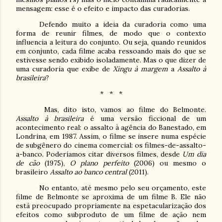
mensagem: esse é o efeito e impacto das curadorias.
Defendo muito a ideia da curadoria como uma
forma de reunir filmes, de modo que o contexto
influencia a leitura do conjunto. Ou seja, quando reunidos
em conjunto, cada filme acaba ressoando mais do que se
estivesse sendo exibido isoladamente. Mas o que dizer de
uma curadoria que exibe de
Xingu à margem
a
Assalto à
brasileira
?
*
*
*
Mas, dito isto, vamos ao filme do Belmonte.
Assalto à brasileira
é uma versão ficcional de um
acontecimento real: o assalto à agência do Banestado, em
Londrina, em 1987. Assim, o filme se insere numa espécie
de subgênero do cinema comercial: os filmes-de-assalto-
a-banco. Poderíamos citar diversos filmes, desde
Um dia
de cão
(1975),
O plano perfeito
(2006) ou mesmo o
brasileiro
Assalto ao banco central
(2011).
No entanto, até mesmo pelo seu orçamento, este
filme de Belmonte se aproxima de um filme B. Ele não
está preocupado propriamente na espetacularização dos
efeitos como subproduto de um filme de ação nem