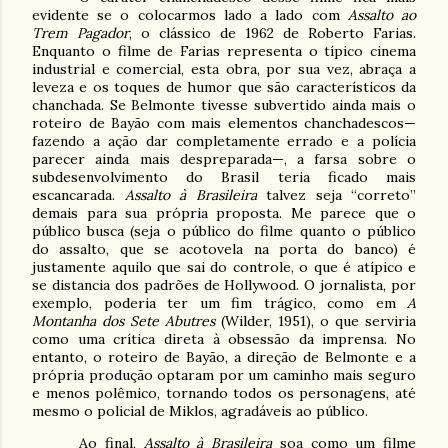
evidente se o colocarmos lado a lado com
Assalto ao
Trem Pagador
, o clássico de 1962 de Roberto Farias.
Enquanto o filme de Farias representa o típico cinema
industrial e comercial, esta obra, por sua vez, abraça a
leveza e os toques de humor que são característicos da
chanchada. Se Belmonte tivesse subvertido ainda mais o
roteiro de Bayão com mais elementos chanchadescos—
fazendo a ação dar completamente errado e a polícia
parecer ainda mais despreparada—, a farsa sobre o
subdesenvolvimento do Brasil teria ficado mais
escancarada.
Assalto à Brasileira
talvez seja “correto”
demais para sua própria proposta. Me parece que o
público busca (seja o público do filme quanto o público
do assalto, que se acotovela na porta do banco) é
justamente aquilo que sai do controle, o que é atípico e
se distancia dos padrões de Hollywood. O jornalista, por
exemplo, poderia ter um fim trágico, como em
A
Montanha dos Sete Abutres
(Wilder, 1951), o que serviria
como uma crítica direta à obsessão da imprensa. No
entanto, o roteiro de Bayão, a direção de Belmonte e a
própria produção optaram por um caminho mais seguro
e menos polêmico, tornando todos os personagens, até
mesmo o policial de Miklos, agradáveis ao público.
Ao final,
Assalto à Brasileira
soa como um filme