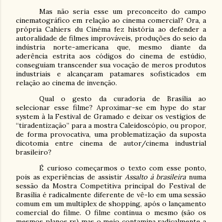
Mas não seria esse um preconceito do campo
cinematográfico em relação ao cinema comercial? Ora, a
própria Cahiers du Cinéma fez história ao defender a
autoralidade de filmes improváveis, produções do seio da
indústria norte-americana que, mesmo diante da
aderência estrita aos códigos do cinema de estúdio,
conseguiam transcender sua vocação de meros produtos
industriais e alcançaram patamares sofisticados em
relação ao cinema de invenção.
Qual o gesto da curadoria de Brasília ao
selecionar esse filme? Aproximar-se em hype do star
system à la Festival de Gramado e deixar os vestígios de
“tiradentização” para a mostra Caleidoscópio, ou propor,
de forma provocativa, uma problematização da suposta
dicotomia entre cinema de autor/cinema industrial
brasileiro?
É curioso começarmos o texto com esse ponto,
pois as experiências de assistir
Assalto à brasileira
numa
sessão da Mostra Competitiva principal do Festival de
Brasília é radicalmente diferente de vê-lo em uma sessão
comum em um multiplex de shopping, após o lançamento
comercial do filme. O filme continua o mesmo (são os
mesmos planos rs) mas o meio contamina radicalmente a