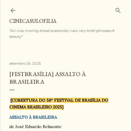
Pular para o conteúdo principal
CINECASULOFILIA
"As I was moving ahead ocasionally I saw very brief glimpses of
beauty"
setembro 26, 2025
[FESTBRASÍLIA] ASSALTO À
BRASILEIRA
[COBERTURA DO 58º FESTIVAL DE BRASÍLIA DO
CINEMA BRASILEIRO 2025]
ASSALTO À BRASILEIRA
de José Eduardo Belmonte