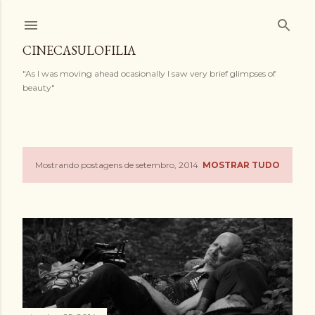
Pular para o conteúdo principal
CINECASULOFILIA
"As I was moving ahead ocasionally I saw very brief glimpses of
beauty"
Mostrando postagens de setembro, 2014
MOSTRAR TUDO
P
o
s
t
a