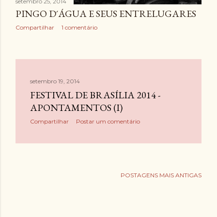
g
setembro 25, 2014
PINGO D´ÁGUA E SEUS ENTRELUGARES
e
Compartilhar
1 comentário
n
s
setembro 19, 2014
FESTIVAL DE BRASÍLIA 2014 -
APONTAMENTOS (I)
Compartilhar
Postar um comentário
POSTAGENS MAIS ANTIGAS