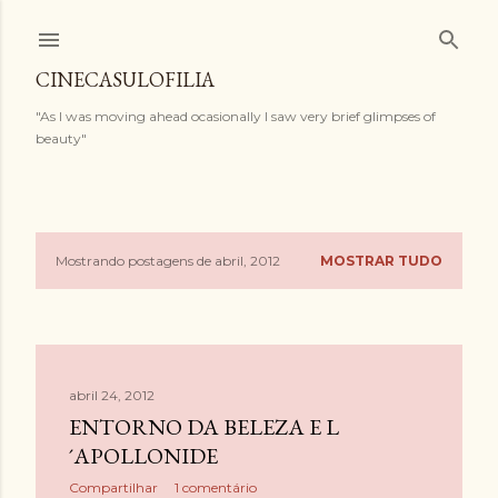
Pular para o conteúdo principal
CINECASULOFILIA
"As I was moving ahead ocasionally I saw very brief glimpses of
beauty"
Mostrando postagens de abril, 2012
MOSTRAR TUDO
P
o
s
abril 24, 2012
t
ENTORNO DA BELEZA E L
a
´APOLLONIDE
Compartilhar
1 comentário