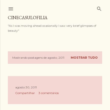
Pular para o conteúdo principal
CINECASULOFILIA
"As I was moving ahead ocasionally I saw very brief glimpses of
beauty"
Mostrando postagens de agosto, 2011
MOSTRAR TUDO
P
o
s
agosto 30, 2011
t
Compartilhar
3 comentários
a