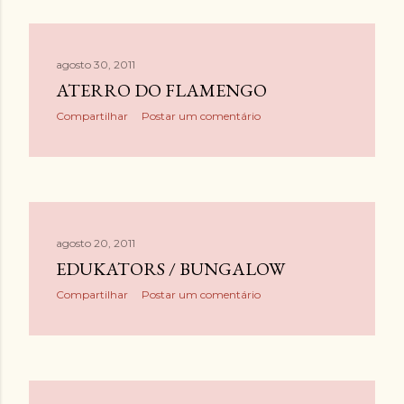
g
e
n
agosto 30, 2011
ATERRO DO FLAMENGO
s
Compartilhar
Postar um comentário
agosto 20, 2011
EDUKATORS / BUNGALOW
Compartilhar
Postar um comentário