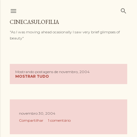
Pular para o conteúdo principal
CINECASULOFILIA
"As I was moving ahead ocasionally I saw very brief glimpses of
beauty"
Mostrando postagens de novembro, 2004
P
MOSTRAR TUDO
o
s
t
novembro 30, 2004
Compartilhar
1 comentário
a