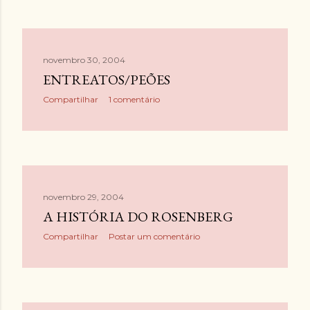
g
e
n
novembro 30, 2004
s
ENTREATOS/PEÕES
Compartilhar
1 comentário
novembro 29, 2004
A HISTÓRIA DO ROSENBERG
Compartilhar
Postar um comentário