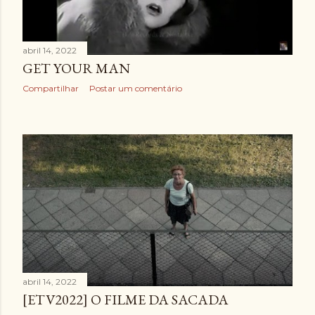
g
e
n
abril 14, 2022
GET YOUR MAN
s
Compartilhar
Postar um comentário
abril 14, 2022
[ETV2022] O FILME DA SACADA