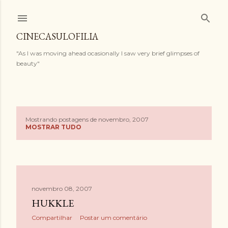
Pular para o conteúdo principal
CINECASULOFILIA
"As I was moving ahead ocasionally I saw very brief glimpses of
beauty"
Mostrando postagens de novembro, 2007
P
MOSTRAR TUDO
o
s
t
novembro 08, 2007
HUKKLE
a
Compartilhar
Postar um comentário