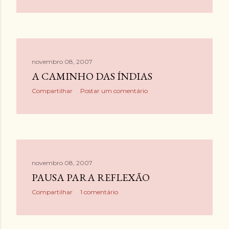
g
e
n
s
novembro 08, 2007
A CAMINHO DAS ÍNDIAS
Compartilhar
Postar um comentário
novembro 08, 2007
PAUSA PARA REFLEXÃO
Compartilhar
1 comentário