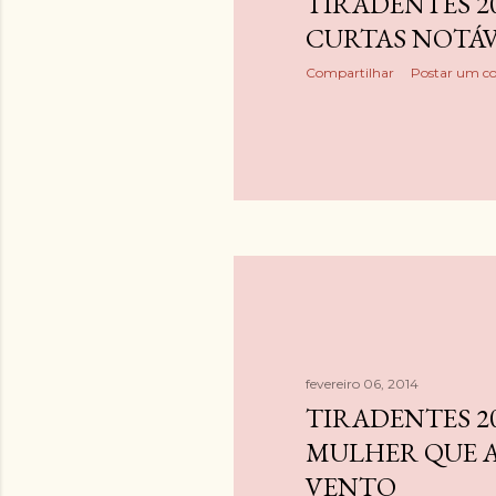
TIRADENTES 20
e
CURTAS NOTÁV
n
Compartilhar
Postar um c
s
fevereiro 06, 2014
TIRADENTES 20
MULHER QUE 
VENTO