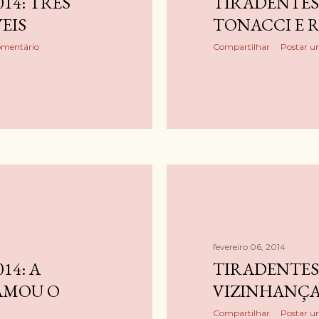
14: TRÊS
TIRADENTES 
EIS
TONACCI E 
omentário
Compartilhar
Postar u
fevereiro 06, 2014
14: A
TIRADENTES 
AMOU O
VIZINHANÇA
Compartilhar
Postar u