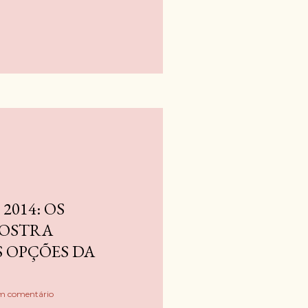
2014: OS
MOSTRA
S OPÇÕES DA
m comentário