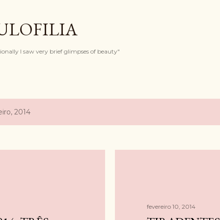
Pular para o conteúdo principal
ULOFILIA
onally I saw very brief glimpses of beauty"
iro, 2014
fevereiro 10, 2014