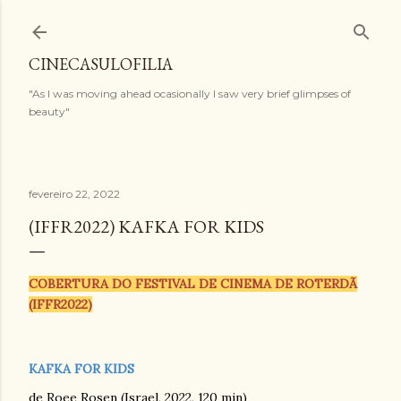
Pular para o conteúdo principal
CINECASULOFILIA
"As I was moving ahead ocasionally I saw very brief glimpses of
beauty"
fevereiro 22, 2022
(IFFR2022) KAFKA FOR KIDS
COBERTURA DO FESTIVAL DE CINEMA DE ROTERDÃ
(IFFR2022)
KAFKA FOR KIDS
de Roee Rosen (Israel, 2022, 120 min)