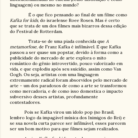
linguagem) ou mesmo no mundo?
É o que fico pensando ao final de um filme como
Kafka for kids
, do israelense Roee Rosen. Mas é certo
que se trata de um dos filmes mais bizarros dessa edição
do Festival de Rotterdam.
Trata-se de uma piada conhecida que
A
metamorfose
, de Franz Kafka é infilmável. E que Kafka
passou a ser quase um popstar, devido à forma como a
publicidade do mercado de arte explora o mito
romântico do gênio introvertido, pouco valorizado em
vida, e que explodiu após seu suicídio, assim como Van
Gogh. Ou seja, artistas com uma linguagem
extremamente radical foram absorvidos pelo mercado de
arte – um dos paradoxos de como a arte se transformou
como mercadoria, e de como isso domestica o impacto
subversivo desses artistas, profundamente
contestadores.
Pois se Kafka virou um ídolo pop (no Brasil,
lembro logo da impagável música dos Inimigos do Rei) e
se sua novela curta parece ser infilmável, esses parecem
ser um bom motivo para que filmes sejam realizados.