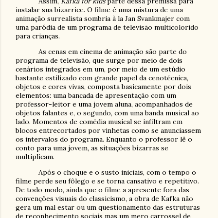
Assim,
Kafka for kids
parte dessa premissa para
instalar sua bizarrice. O filme é uma mistura de uma
animação surrealista sombria à la Jan Svankmajer com
uma paródia de um programa de televisão multicolorido
para crianças.
As cenas em cinema de animação são parte do
programa de televisão, que surge por meio de dois
cenários integrados em um, por meio de um estúdio
bastante estilizado com grande papel da cenotécnica,
objetos e cores vivas, composta basicamente por dois
elementos: uma bancada de apresentação com um
professor-leitor e uma jovem aluna, acompanhados de
objetos falantes e, o segundo, com uma banda musical ao
lado. Momentos de comédia musical se infiltram em
blocos entrecortados por vinhetas como se anunciassem
os intervalos do programa. Enquanto o professor lê o
conto para uma jovem, as situações bizarras se
multiplicam.
Após o choque e o susto iniciais, com o tempo o
filme perde seu fôlego e se torna cansativo e repetitivo.
De todo modo, ainda que o filme a apresente fora das
convenções visuais do classicismo, a obra de Kafka não
gera um mal estar ou um questionamento das estruturas
de reconhecimento sociais mas um mero carrossel de