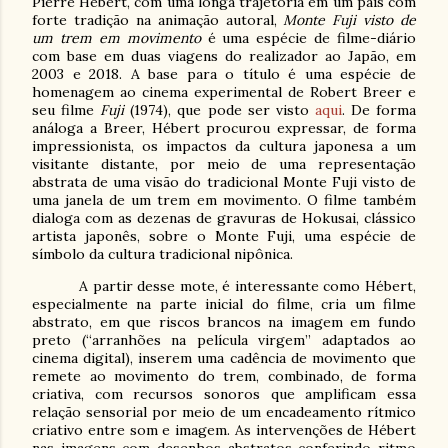
Pierre Hébert, com uma longa trajetória em um país com
forte tradição na animação autoral,
Monte Fuji visto de
um trem em movimento
é uma espécie de filme-diário
com base em duas viagens do realizador ao Japão, em
2003 e 2018. A base para o título é uma espécie de
homenagem ao cinema experimental de Robert Breer e
seu filme
Fuji
(1974), que pode ser visto
aqui
. De forma
análoga a Breer, Hébert procurou expressar, de forma
impressionista, os impactos da cultura japonesa a um
visitante distante, por meio de uma representação
abstrata de uma visão do tradicional Monte Fuji visto de
uma janela de um trem em movimento. O filme também
dialoga com as dezenas de gravuras de Hokusai, clássico
artista japonês, sobre o Monte Fuji, uma espécie de
símbolo da cultura tradicional nipônica.
A partir desse mote, é interessante como Hébert,
especialmente na parte inicial do filme, cria um filme
abstrato, em que riscos brancos na imagem em fundo
preto (“arranhões na película virgem” adaptados ao
cinema digital), inserem uma cadência de movimento que
remete ao movimento do trem, combinado, de forma
criativa, com recursos sonoros que amplificam essa
relação sensorial por meio de um encadeamento rítmico
criativo entre som e imagem. As intervenções de Hébert
nas imagens com desenhos abstratos conferindo ritmo