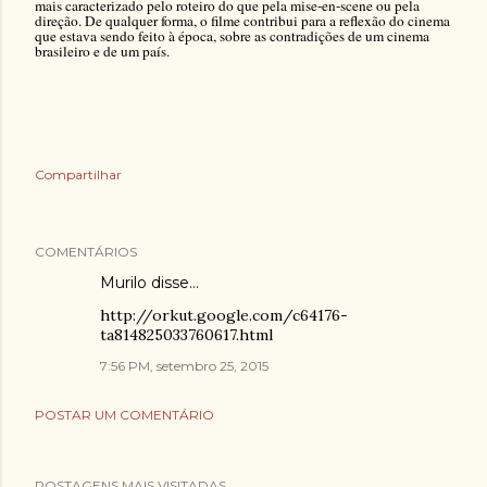
mais caracterizado pelo roteiro do que pela mise-en-scene ou pela
direção. De qualquer forma, o filme contribui para a reflexão do cinema
que estava sendo feito à época, sobre as contradições de um cinema
brasileiro e de um país.
Compartilhar
COMENTÁRIOS
Murilo
disse…
http://orkut.google.com/c64176-
ta814825033760617.html
7:56 PM, setembro 25, 2015
POSTAR UM COMENTÁRIO
POSTAGENS MAIS VISITADAS