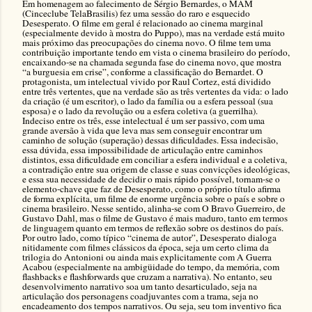
Em homenagem ao falecimento de Sérgio Bernardes, o MAM
(Cinceclube TelaBrasilis) fez uma sessão do raro e esquecido
Desesperato. O filme em geral é relacionado ao cinema marginal
(especialmente devido à mostra do Puppo), mas na verdade está muito
mais próximo das preocupações do cinema novo. O filme tem uma
contribuição importante tendo em vista o cinema brasileiro do período,
encaixando-se na chamada segunda fase do cinema novo, que mostra
“a burguesia em crise”, conforme a classificação do Bernardet. O
protagonista, um intelectual vivido por Raul Cortez, está dividido
entre três vertentes, que na verdade são as três vertentes da vida: o lado
da criação (é um escritor), o lado da família ou a esfera pessoal (sua
esposa) e o lado da revolução ou a esfera coletiva (a guerrilha).
Indeciso entre os três, esse intelectual é um ser passivo, com uma
grande aversão à vida que leva mas sem conseguir encontrar um
caminho de solução (superação) dessas dificuldades. Essa indecisão,
essa dúvida, essa impossibilidade de articulação entre caminhos
distintos, essa dificuldade em conciliar a esfera individual e a coletiva,
a contradição entre sua origem de classe e suas convicções ideológicas,
e essa sua necessidade de decidir o mais rápido possível, tornam-se o
elemento-chave que faz de Desesperato, como o próprio título afirma
de forma explícita, um filme de enorme urgência sobre o país e sobre o
cinema brasileiro. Nesse sentido, alinha-se com O Bravo Guerreiro, de
Gustavo Dahl, mas o filme de Gustavo é mais maduro, tanto em termos
de linguagem quanto em termos de reflexão sobre os destinos do país.
Por outro lado, como típico “cinema de autor”, Desesperato dialoga
nitidamente com filmes clássicos da época, seja um certo clima da
trilogia do Antonioni ou ainda mais explicitamente com A Guerra
Acabou (especialmente na ambigüidade do tempo, da memória, com
flashbacks e flashforwards que cruzam a narrativa). No entanto, seu
desenvolvimento narrativo soa um tanto desarticulado, seja na
articulação dos personagens coadjuvantes com a trama, seja no
encadeamento dos tempos narrativos. Ou seja, seu tom inventivo fica