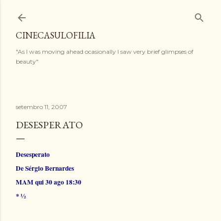
Pular para o conteúdo principal
CINECASULOFILIA
"As I was moving ahead ocasionally I saw very brief glimpses of
beauty"
setembro 11, 2007
DESESPERATO
Desesperato
De Sérgio Bernardes
MAM qui 30 ago 18:30
* ½