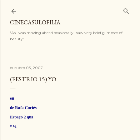
Pular para o conteúdo principal
CINECASULOFILIA
"As I was moving ahead ocasionally I saw very brief glimpses of
beauty"
outubro 03, 2007
(FESTRIO 15) YO
eu
de Rafa Cortés
Espaço 2 qua
* ½