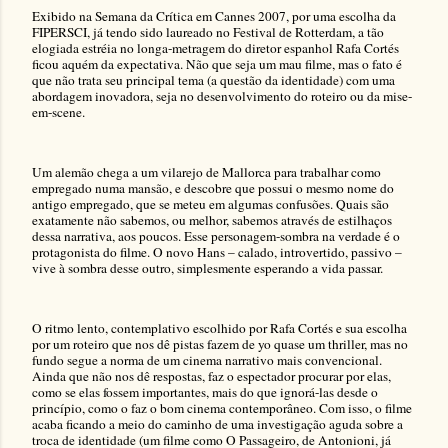
Exibido na Semana da Crítica em Cannes 2007, por uma escolha da
FIPERSCI, já tendo sido laureado no Festival de Rotterdam, a tão
elogiada estréia no longa-metragem do diretor espanhol Rafa Cortés
ficou aquém da expectativa. Não que seja um mau filme, mas o fato é
que não trata seu principal tema (a questão da identidade) com uma
abordagem inovadora, seja no desenvolvimento do roteiro ou da mise-
em-scene.
Um alemão chega a um vilarejo de Mallorca para trabalhar como
empregado numa mansão, e descobre que possui o mesmo nome do
antigo empregado, que se meteu em algumas confusões. Quais são
exatamente não sabemos, ou melhor, sabemos através de estilhaços
dessa narrativa, aos poucos. Esse personagem-sombra na verdade é o
protagonista do filme. O novo Hans – calado, introvertido, passivo –
vive à sombra desse outro, simplesmente esperando a vida passar.
O ritmo lento, contemplativo escolhido por Rafa Cortés e sua escolha
por um roteiro que nos dê pistas fazem de yo quase um thriller, mas no
fundo segue a norma de um cinema narrativo mais convencional.
Ainda que não nos dê respostas, faz o espectador procurar por elas,
como se elas fossem importantes, mais do que ignorá-las desde o
princípio, como o faz o bom cinema contemporâneo. Com isso, o filme
acaba ficando a meio do caminho de uma investigação aguda sobre a
troca de identidade (um filme como O Passageiro, de Antonioni, já