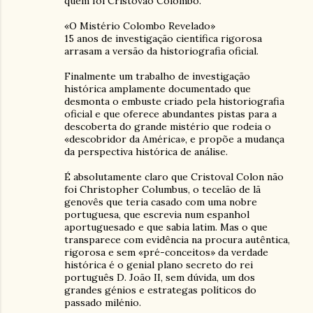
quem foi Cristóvão Colombo.
«O Mistério Colombo Revelado»
15 anos de investigação científica rigorosa
arrasam a versão da historiografia oficial.
Finalmente um trabalho de investigação
histórica amplamente documentado que
desmonta o embuste criado pela historiografia
oficial e que oferece abundantes pistas para a
descoberta do grande mistério que rodeia o
«descobridor da América», e propõe a mudança
da perspectiva histórica de análise.
É absolutamente claro que Cristoval Colon não
foi Christopher Columbus, o tecelão de lã
genovês que teria casado com uma nobre
portuguesa, que escrevia num espanhol
aportuguesado e que sabia latim. Mas o que
transparece com evidência na procura autêntica,
rigorosa e sem «pré-conceitos» da verdade
histórica é o genial plano secreto do rei
português D. João II, sem dúvida, um dos
grandes génios e estrategas políticos do
passado milénio.