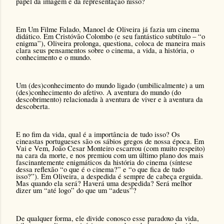
papel da imagem e da representação nisso?
Em Um Filme
Falado
, Manoel de Oliveira já fazia um cinema
didático.
Em Cristóvão Colombo
(e seu fantástico subtítulo – “o
enigma”), Oliveira prolonga, questiona, coloca de maneira mais
clara seus pensamentos sobre o cinema, a vida, a história, o
conhecimento e o mundo.
Um (des)conhecimento do mundo ligado (umbilicalmente) a um
(des)conhecimento do afetivo. A aventura do mundo (do
descobrimento) relacionada à aventura de viver e à aventura da
descoberta.
E no fim da vida, qual é a importância de tudo isso? Os
cineastas portugueses são os sábios gregos de nossa época. Em
Vai e Vem, João Cesar Monteiro escarrou (com muito respeito)
na cara da morte, e nos premiou com um último plano dos mais
fascinantemente enigmáticos da história do cinema (síntese
dessa reflexão “o que é o cinema?” e “o que fica de tudo
isso?”). Em Oliveira, a despedida é sempre de cabeça erguida.
Mas quando ela será? Haverá uma despedida? Será melhor
dizer um “até logo” do que um “adeus”?
De qualquer forma, ele divide conosco esse paradoxo da vida,