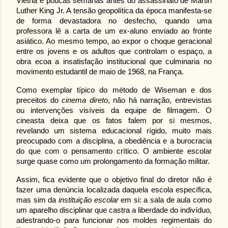
Vietnã e poucas semanas antes do assassinato de Martin 
Luther King Jr. A tensão geopolítica da época manifesta-se 
de forma devastadora no desfecho, quando uma 
professora lê a carta de um ex-aluno enviado ao fronte 
asiático. Ao mesmo tempo, ao expor o choque geracional 
entre os jovens e os adultos que controlam o espaço, a 
obra ecoa a insatisfação institucional que culminaria no 
movimento estudantil de maio de 1968, na França.
Como exemplar típico do método de Wiseman e dos 
preceitos do 
cinema direto
, não há narração, entrevistas 
ou intervenções visíveis da equipe de filmagem. O 
cineasta deixa que os fatos falem por si mesmos, 
revelando um sistema educacional rígido, muito mais 
preocupado com a disciplina, a obediência e a burocracia 
do que com o pensamento crítico. O ambiente escolar 
surge quase como um prolongamento da formação militar.
Assim, fica evidente que o objetivo final do diretor não é 
fazer uma denúncia localizada daquela escola específica, 
mas sim da 
instituição escolar
 em si: a sala de aula como 
um aparelho disciplinar que castra a liberdade do indivíduo, 
adestrando-o para funcionar nos moldes regimentais do 