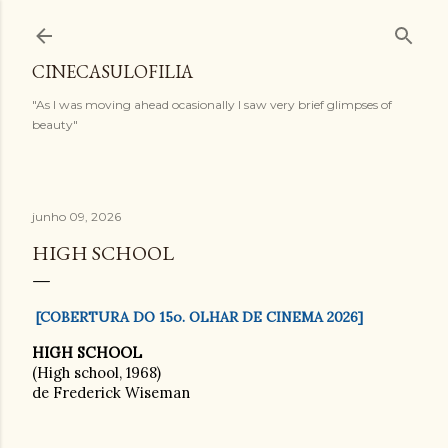
Pular para o conteúdo principal
CINECASULOFILIA
"As I was moving ahead ocasionally I saw very brief glimpses of
beauty"
junho 09, 2026
HIGH SCHOOL
[COBERTURA DO 15o. OLHAR DE CINEMA 2026]
HIGH SCHOOL
(High school, 1968)
de Frederick Wiseman