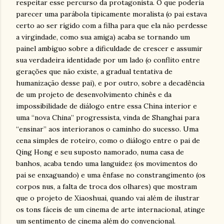
respeitar esse percurso da protagonista. O que poderia
parecer uma parábola tipicamente moralista (o pai estava
certo ao ser rígido com a filha para que ela não perdesse
a virgindade, como sua amiga) acaba se tornando um
painel ambíguo sobre a dificuldade de crescer e assumir
sua verdadeira identidade por um lado (o conflito entre
gerações que não existe, a gradual tentativa de
humanização desse pai), e por outro, sobre a decadência
de um projeto de desenvolvimento chinês e da
impossibilidade de diálogo entre essa China interior e
uma “nova China” progressista, vinda de Shanghai para
“ensinar” aos interioranos o caminho do sucesso. Uma
cena simples de roteiro, como o diálogo entre o pai de
Qing Hong e seu suposto namorado, numa casa de
banhos, acaba tendo uma languidez (os movimentos do
pai se enxaguando) e uma ênfase no constrangimento (os
corpos nus, a falta de troca dos olhares) que mostram
que o projeto de Xiaoshuai, quando vai além de ilustrar
os tons fáceis de um cinema de arte internacional, atinge
um sentimento de cinema além do convencional.