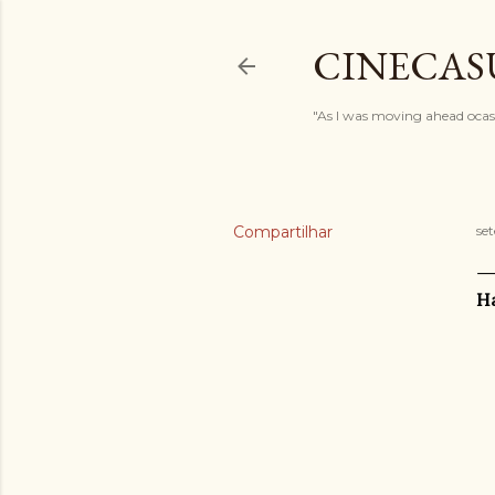
CINECAS
"As I was moving ahead ocasi
Compartilhar
se
Ha