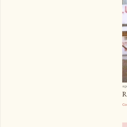
ag
R
Co