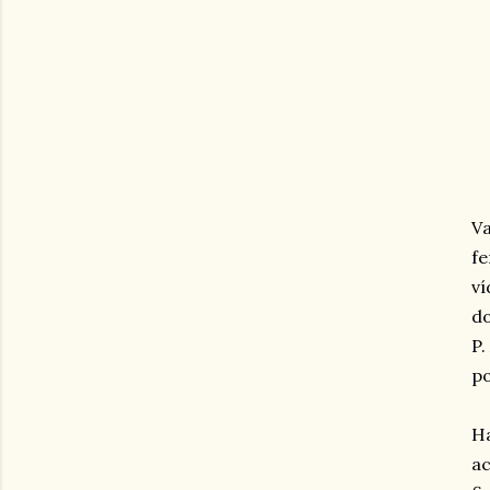
Va
fe
ví
do
P.
po
Ha
ac