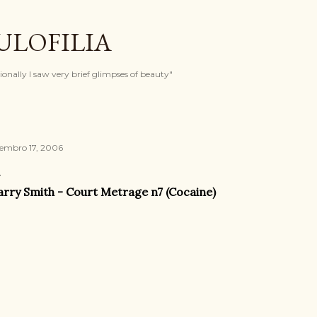
Pular para o conteúdo principal
ULOFILIA
onally I saw very brief glimpses of beauty"
tembro 17, 2006
rry Smith - Court Metrage n7 (Cocaine)