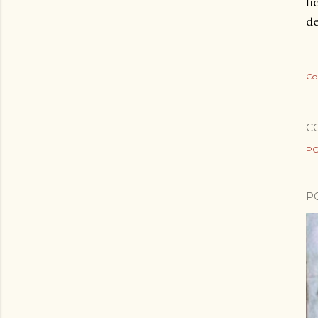
fi
de
Co
C
PO
P