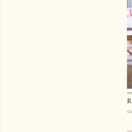
ag
R
Co