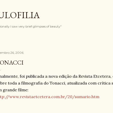
Pular para o conteúdo principal
ULOFILIA
onally I saw very brief glimpses of beauty"
tembro 26, 2006
ONACCI
nalmente, foi publicada a nova edição da Revista Etcetera
bre toda a filmografia do Tonacci, atualizada com crític
 grande filme:
ttp://www.revistaetcetera.com.br/20/sumario.htm