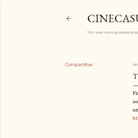
CINECAS
"As I was moving ahead ocasi
Compartilhar
se
T
Fi
so
um
h