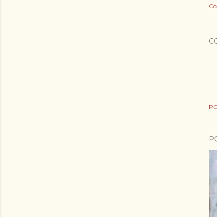
Co
C
PO
P