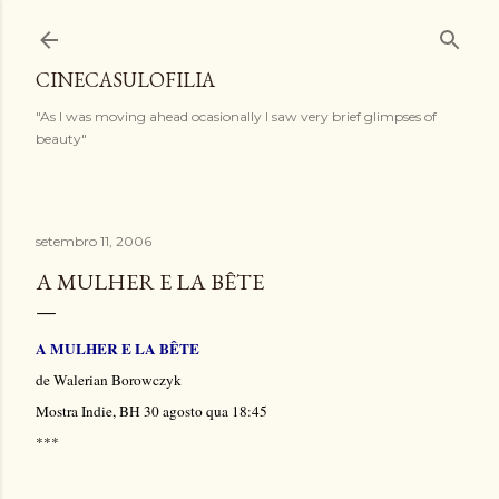
Pular para o conteúdo principal
CINECASULOFILIA
"As I was moving ahead ocasionally I saw very brief glimpses of
beauty"
setembro 11, 2006
A MULHER E LA BÊTE
A MULHER E
LA BÊTE
de Walerian Borowczyk
Mostra Indie, BH 30 agosto qua 18:45
***