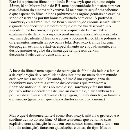
Este foi o primeiro filme do polonês Borowczyk que vi, numa cópia
35mm, lá na Mostra Indie de BH, uma oportunidade fantástica para ver
esse clássico do cinema subversivo. Já na primeira seqüência sabemos
o que esperar do filme: planos próximos dos órgãos genitais de cavalos
sendo observados por um homem, excitado com cena. A partir daí,
Borowczyk vai fazer um filme bem humorado, de enorme sensibilidade
e grande poder crítico. Primeiro porque o filme vai desconstruir o
suposto filme histórico, até porque a proposta de Borowczyk é
exatamente de demolir o suposto puritanismo dessa aristocracia cada
vez mais decadente. O humor é corrosivo, como típico filme polonês, e
os elementos surrealistas povoam a tela. Borowczyk ainda faz uma
decupagem estranha, criativa, especialmente no enquadramento, em
deslocamentos esguios da câmera que sempre nos deixam
desconfortáveis dentro desse ambiente.
A base do filme é uma espécie de recriação da fábula da bela e a fera, e
a da exploração da visceralidade dos instintos no meio de um mundo
cada vez mais racional. Ou ainda, o filme é um vigoroso grito de
inconformismo contra a caretice dos costumes que reprimem a
liberdade individual. Mas no meio disso Borowczyk faz um filme
político sobre a decadência de uma aristocracia e, claro também faz
política de subversão através da linguagem, que mistura ficção farsesca
e animação (gênero em que aliás o diretor iniciou no cinema).
Mas o que é desconcertante é como Borowczyk mistura o grotesco e o
sublime dentro do seu filme. O filme tem cenas que beiram o sexo
explícito com animação (a bela em seus sonhos transa com a fera – um
lobo de animação), fartas em ejaculações e coisas do tipo. Mas ao