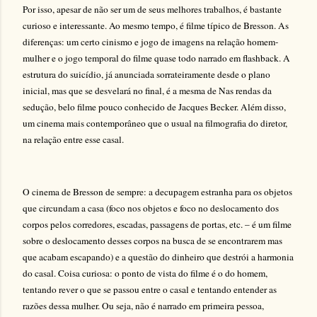
Por isso, apesar de não ser um de seus melhores trabalhos, é bastante
curioso e interessante. Ao mesmo tempo, é filme típico de Bresson. As
diferenças: um certo cinismo e jogo de imagens na relação homem-
mulher e o jogo temporal do filme quase todo narrado
em flashback. A
estrutura do suicídio, já anunciada sorrateiramente desde o plano
inicial, mas que se desvelará no final, é a mesma de Nas rendas da
sedução, belo filme pouco conhecido de Jacques Becker. Além disso,
um cinema mais contemporâneo que o usual na filmografia do diretor,
na relação entre esse casal.
O cinema de Bresson de sempre: a decupagem estranha para os objetos
que circundam a casa (foco nos objetos e foco no deslocamento dos
corpos pelos corredores, escadas, passagens de portas, etc. – é um filme
sobre o deslocamento desses corpos na busca de se encontrarem mas
que acabam escapando) e a questão do dinheiro que destrói a harmonia
do casal. Coisa curiosa: o ponto de vista do filme é o do homem,
tentando rever o que se passou entre o casal e tentando entender as
razões dessa mulher. Ou seja, não é narrado em primeira pessoa,