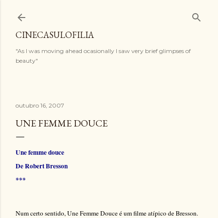
Pular para o conteúdo principal
CINECASULOFILIA
"As I was moving ahead ocasionally I saw very brief glimpses of
beauty"
outubro 16, 2007
UNE FEMME DOUCE
Une femme douce
De Robert Bresson
***
Num certo sentido, Une Femme Douce é um filme atípico de Bresson.