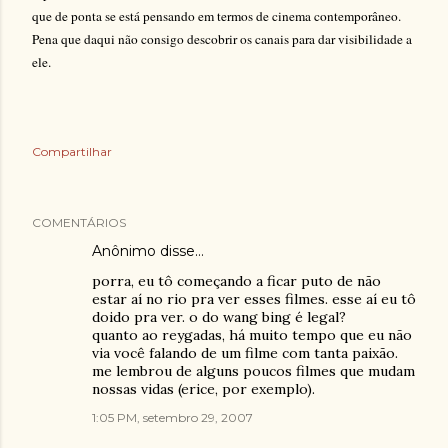
que de ponta se está pensando em termos de cinema contemporâneo.
Pena que daqui não consigo descobrir os canais para dar visibilidade a
ele.
Compartilhar
COMENTÁRIOS
Anônimo disse…
porra, eu tô começando a ficar puto de não
estar aí no rio pra ver esses filmes. esse aí eu tô
doido pra ver. o do wang bing é legal?
quanto ao reygadas, há muito tempo que eu não
via você falando de um filme com tanta paixão.
me lembrou de alguns poucos filmes que mudam
nossas vidas (erice, por exemplo).
1:05 PM, setembro 29, 2007