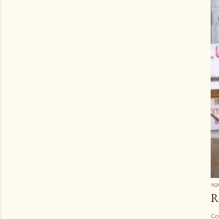
ag
R
Co