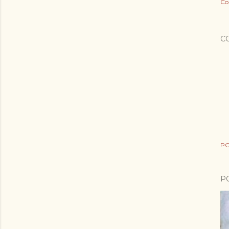
Co
C
PO
P