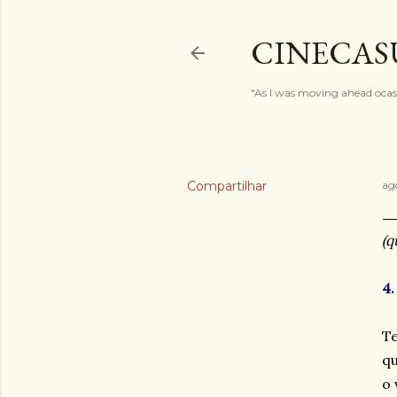
CINECAS
"As I was moving ahead ocasi
Compartilhar
ag
(q
4.
Te
qu
o 