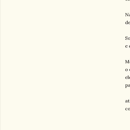
Na
de
So
e 
Me
o 
el
p
at
c