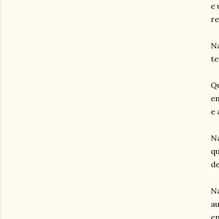
e
re
Na
te
Qu
en
e 
N
qu
de
N
au
en