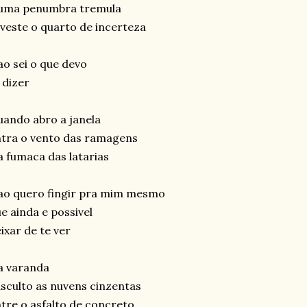
 uma penumbra tremula
veste o quarto de incerteza
o sei o que devo
 dizer
ando abro a janela
tra o vento das ramagens
a fumaca das latarias
ao quero fingir pra mim mesmo
e ainda e possivel
ixar de te ver
a varanda
sculto as nuvens cinzentas
tre o asfalto de concreto