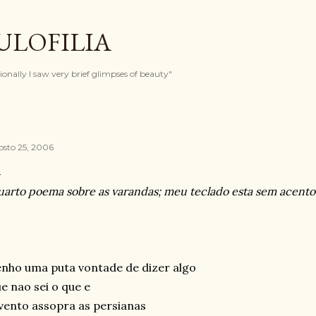
Pular para o conteúdo principal
ULOFILIA
onally I saw very brief glimpses of beauty"
osto 25, 2006
uarto poema sobre as varandas; meu teclado esta sem acentos
nho uma puta vontade de dizer algo
e nao sei o que e
vento assopra as persianas