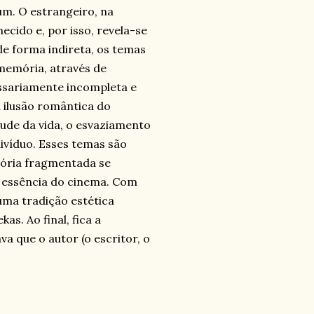
um. O estrangeiro, na
cido e, por isso, revela-se
e forma indireta, os temas
memória, através de
ssariamente incompleta e
da ilusão romântica do
tude da vida, o esvaziamento
víduo. Esses temas são
mória fragmentada se
, essência do cinema. Com
 uma tradição estética
s. Ao final, fica a
a que o autor (o escritor, o