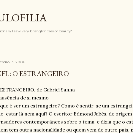
Pular para o conteúdo principal
ULOFILIA
onally I saw very brief glimpses of beauty"
ereiro 13, 2006
FL: O ESTRANGEIRO
 ESTRANGEIRO, de Gabriel Sanna
ausência de si mesmo
que é ser um estrangeiro? Como é sentir-se um estrangeir
o-estar lá nem aqui? O escritor Edmond Jabès, de origem 
nsadores contemporâneos sobre o tema, e dizia que o es
em tem outra nacionalidade ou quem vem de outro país,