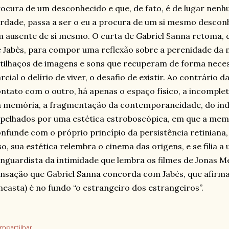
ocura de um desconhecido e que, de fato, é de lugar nenh
rdade, passa a ser o eu a procura de um si mesmo desconhe
 ausente de si mesmo. O curta de Gabriel Sanna retoma, d
 Jabès, para compor uma reflexão sobre a perenidade da 
tilhaços de imagens e sons que recuperam de forma nece
rcial o delírio de viver, o desafio de existir. Ao contrário 
ntato com o outro, há apenas o espaço físico, a incomple
 memória, a fragmentação da contemporaneidade, do indi
pelhados por uma estética estroboscópica, em que a me
nfunde com o próprio princípio da persistência retiniana
so, sua estética relembra o cinema das origens, e se filia a
nguardista da intimidade que lembra os filmes de Jonas Meka
nsação que Gabriel Sanna concorda com Jabès, que afirmav
neasta) é no fundo “o estrangeiro dos estrangeiros”.
mpartilhar