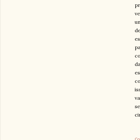
pr
ve
um
de
es
pa
co
da
es
co
is
va
se
ci
Co