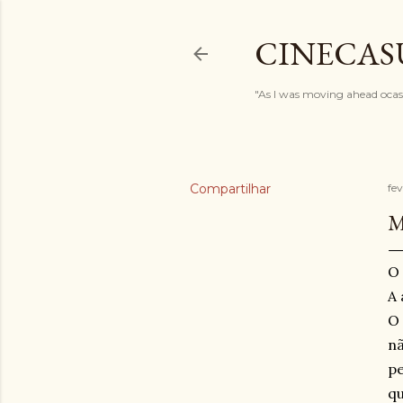
CINECAS
"As I was moving ahead ocasi
Compartilhar
fev
M
O
A 
O 
nã
pe
qu