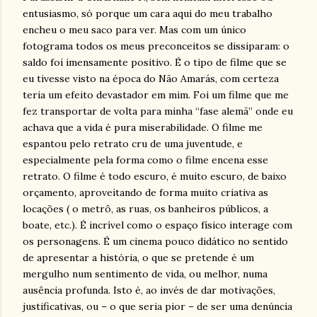
entusiasmo, só porque um cara aqui do meu trabalho
encheu o meu saco para ver. Mas com um único
fotograma todos os meus preconceitos se dissiparam: o
saldo foi imensamente positivo. É o tipo de filme que se
eu tivesse visto na época do Não Amarás, com certeza
teria um efeito devastador em mim. Foi um filme que me
fez transportar de volta para minha “fase alemã” onde eu
achava que a vida é pura miserabilidade. O filme me
espantou pelo retrato cru de uma juventude, e
especialmente pela forma como o filme encena esse
retrato. O filme é todo escuro, é muito escuro, de baixo
orçamento, aproveitando de forma muito criativa as
locações ( o metrô, as ruas, os banheiros públicos, a
boate, etc.). É incrível como o espaço físico interage com
os personagens. É um cinema pouco didático no sentido
de apresentar a história, o que se pretende é um
mergulho num sentimento de vida, ou melhor, numa
ausência profunda. Isto é, ao invés de dar motivações,
justificativas, ou – o que seria pior – de ser uma denúncia