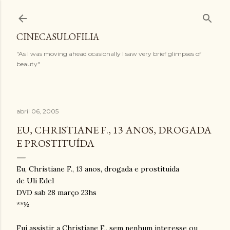
Pular para o conteúdo principal
CINECASULOFILIA
"As I was moving ahead ocasionally I saw very brief glimpses of
beauty"
abril 06, 2005
EU, CHRISTIANE F., 13 ANOS, DROGADA
E PROSTITUÍDA
Eu, Christiane F., 13 anos, drogada e prostituída
de Uli Edel
DVD sab 28 março 23hs
**½
Fui assistir a Christiane F., sem nenhum interesse ou