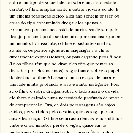
sobre um tipo de sociedade, ou sobre uma “sociedade
careta”, o filme simplesmente mostram jovens sendo. É
um cinema fenomenológico. Eles não sentem prazer ou
coisa do tipo consumindo droga: eles apenas a
consumem por uma necessidade intrínseca de ser, pelo
desejo por um tipo de sentimento, por uma inserção em
um mundo. Por isso até, o filme é bastante sinistro,
sombrio, os personagens sem maquiagem, o clima
diretamente expressionista, os pais cagando pros filhos
(i.e os filhos têm que se virar, eles têm que tomar as
decisões por eles mesmos). Angustiante, sobre o papel
do destino, o filme é baseado numa relação de amor e
amizade muito profunda, e isso é muito instigante. Pois
se o filme é sobre drogas, sobre o lado sinistro da vida,
ele tbem é calcado numa necessidade profunda de amor e
de compreensão. Ora, os dois personagens são anjos
caídos, pervertidos pelo destino, que os suga para a
auto-destruição. O filme se arrasta demais, e nos últimos
vinte e cinco minutos perde o vigor, quase cai no
melodrama (o que no fundo ele é), mas o filme todo é