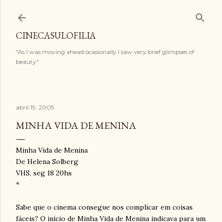
Pular para o conteúdo principal
CINECASULOFILIA
"As I was moving ahead ocasionally I saw very brief glimpses of
beauty"
abril 19, 2005
MINHA VIDA DE MENINA
Minha Vida de Menina
De Helena Solberg
VHS, seg 18 20hs
*
Sabe que o cinema consegue nos complicar em coisas
fáceis? O início de Minha Vida de Menina indicava para um