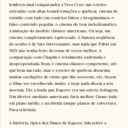
lembrou (mal comparando) a Vera Cruz: um roteiro
estranho com altas transformações e quebras, cinema de
estúdio com tudo em cenários falsos e breguíssimos, o
falso conteúdo popular, o cinema de tom melodramático,
a imitação do modelo clássico americano. Ou seja, um
cinema completamente equivocado. A famosa seqüência
do sonho é de fato interessante, mas nada que Pabst em
1925 não tenha feito dezenas de vezes melhor. A
comparação com Chaplin é totalmente esdrúxula e
despropositada. Bom, é cinema clássico competente, até
que bem narrado, mas o roteiro de quebras absurdas,
muitas oscilações de ritmo que dão soooono, etc, fazem
o filme ter envelhecido muito, e hoje nada dizem a nós
mortais. Diz a lenda que Kapoor era um esteta: bobagem.
Um diretor mediano americano faria melhor. Quase tudo
em plano médio, e na dúvida tasque planos de cobertura.
Pura televisão.
A história, típica dos filmes de Kapoor, fala sobre a