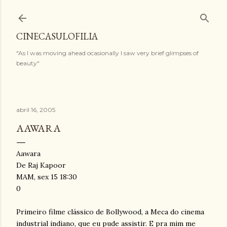
Pular para o conteúdo principal
CINECASULOFILIA
"As I was moving ahead ocasionally I saw very brief glimpses of
beauty"
abril 16, 2005
AAWARA
Aawara
De Raj Kapoor
MAM, sex 15 18:30
0
Primeiro filme clássico de Bollywood, a Meca do cinema
industrial indiano, que eu pude assistir. E pra mim me