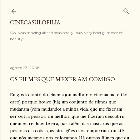
Pular para o conteúdo principal
CINECASULOFILIA
"As I was moving ahead ocasionally I saw very brief glimpses of
beauty"
agosto 23, 2008
OS FILMES QUE MEXERAM COMIGO
Eu gosto tanto do cinema (ou melhor, o cinema me é tão
caro) porque houve (há) um conjunto de filmes que
mudaram (vêm mudando) a minha vida, que me fizeram
ser outra pessoa, ou melhor, que me fizeram descobrir
quem eu realmente era, para além das máscaras que as
pessoas (as coisas, as situações) nos empurram, ou até
que nós mesmos nos colocamos. Há outros filmes que eu