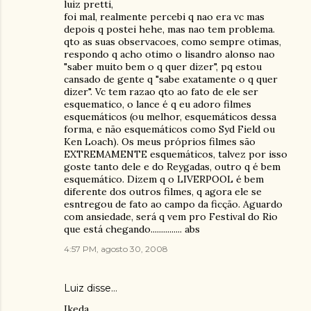
luiz pretti,
foi mal, realmente percebi q nao era vc mas
depois q postei hehe, mas nao tem problema.
qto as suas observacoes, como sempre otimas,
respondo q acho otimo o lisandro alonso nao
"saber muito bem o q quer dizer", pq estou
cansado de gente q "sabe exatamente o q quer
dizer". Vc tem razao qto ao fato de ele ser
esquematico, o lance é q eu adoro filmes
esquemáticos (ou melhor, esquemáticos dessa
forma, e não esquemáticos como Syd Field ou
Ken Loach). Os meus próprios filmes são
EXTREMAMENTE esquemáticos, talvez por isso
goste tanto dele e do Reygadas, outro q é bem
esquemático. Dizem q o LIVERPOOL é bem
diferente dos outros filmes, q agora ele se
esntregou de fato ao campo da ficção. Aguardo
com ansiedade, será q vem pro Festival do Rio
que está chegando............... abs
4:57 PM, agosto 30, 2008
Luiz
disse…
Ikeda,