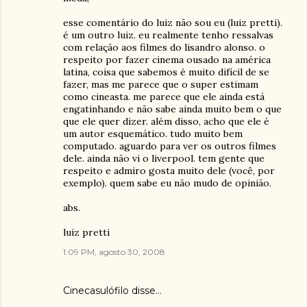
esse comentário do luiz não sou eu (luiz pretti).
é um outro luiz. eu realmente tenho ressalvas
com relação aos filmes do lisandro alonso. o
respeito por fazer cinema ousado na américa
latina, coisa que sabemos é muito difícil de se
fazer, mas me parece que o super estimam
como cineasta. me parece que ele ainda está
engatinhando e não sabe ainda muito bem o que
que ele quer dizer. além disso, acho que ele é
um autor esquemático. tudo muito bem
computado. aguardo para ver os outros filmes
dele. ainda não vi o liverpool. tem gente que
respeito e admiro gosta muito dele (você, por
exemplo). quem sabe eu não mudo de opinião.
abs.
luiz pretti
1:09 PM, agosto 30, 2008
Cinecasulófilo
disse…