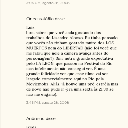
3:04 PM, agosto 28, 2008
Cinecasulófilo
disse…
Luiz,
bom saber que você anda gostando dos
trabalhos do Lisandro Alonso. Eu tinha pensado
que vocês não tinham gostado muito dos LOS
MUERTOS nem do LIBERTAD (não foi você que
me falou que nele a câmera avança antes do
personagem?). Sim, nutro grande expectativa
pelo LA LEON, que passou no Festival do Rio
mas infelizmente não consegui ver. É uma
grande felicidade ver que esse filme vai ser
lançado comercialmente aqui no Rio pela
Moviemobz. Aliás, já houve uma pré-estréia mas
de novo não pude ir (era uma sexta às 21:30 se
não me engano).
3:46 PM, agosto 28, 2008
Anônimo disse…
ikeda,