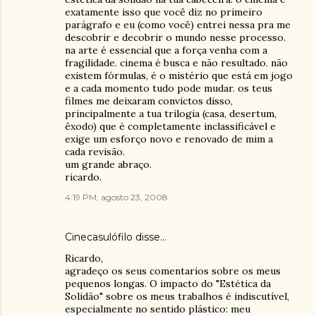
exatamente isso que você diz no primeiro
parágrafo e eu (como você) entrei nessa pra me
descobrir e decobrir o mundo nesse processo.
na arte é essencial que a força venha com a
fragilidade. cinema é busca e não resultado. não
existem fórmulas, é o mistério que está em jogo
e a cada momento tudo pode mudar. os teus
filmes me deixaram convictos disso,
principalmente a tua trilogia (casa, desertum,
êxodo) que é completamente inclassificável e
exige um esforço novo e renovado de mim a
cada revisão.
um grande abraço.
ricardo.
4:19 PM, agosto 23, 2008
Cinecasulófilo
disse…
Ricardo,
agradeço os seus comentarios sobre os meus
pequenos longas. O impacto do "Estética da
Solidão" sobre os meus trabalhos é indiscutível,
especialmente no sentido plástico: meu