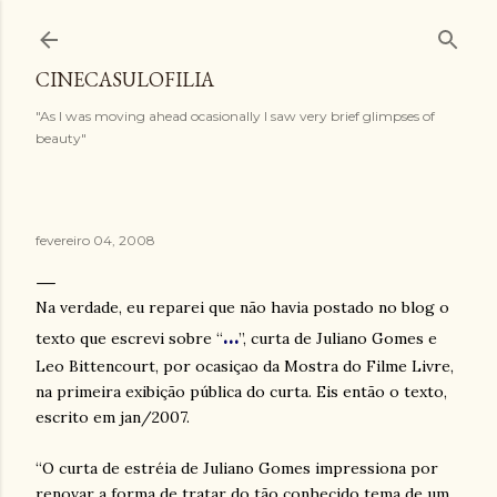
Pular para o conteúdo principal
CINECASULOFILIA
"As I was moving ahead ocasionally I saw very brief glimpses of
beauty"
fevereiro 04, 2008
Na verdade, eu reparei que não havia postado no blog o
…
texto que escrevi sobre “
”, curta de Juliano Gomes e
Leo Bittencourt, por ocasiçao da Mostra do Filme Livre,
na primeira exibição pública do curta. Eis então o texto,
escrito em jan/2007.
“O curta de estréia de Juliano Gomes impressiona por
renovar a forma de tratar do tão conhecido tema de um