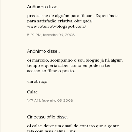
Anônimo disse…
precisa-se de alguém para filmar... Experiência
para satisfação criativa. obrigada!
www.roteirotv.blogspot.com/
8:29 PM, fevereiro 04, 2008
Anônimo disse…
oi marcelo, acompanho o seu blogue já há algum
tempo e queria saber como eu poderia ter
acesso ao filme o posto.
um abraço
Calac.
1:47 AM, fevereiro 05, 2008
Cinecasulófilo
disse…
oi calac, deixe um email de contato que a gente
fala com mais calma... abs