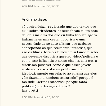
4:52 PM, fevereiro 05, 2008
Anônimo disse…
só queira deixar registrado que dos textos que
eu li sobre tiradentes, os seus foram muito bom
de ler. a maioria dos que eu tinha lido até agora
tinham neles uma certa hipocrisia e uma
necessidade de se auto afirmar que acaba se
sobrepondo ao que realmente interessa, que
são os filmes. fora o s filmes em si também acho
que devemos discutir a questão vídeo/película e
como isso influencia o nosso cinema. uma outra
discussão possível: como é que esses jovens
realizadores se colocam políticamente e
ideologicamente em relação ao cinema que eles
vêm fazendo e, também, assistindo? porque é
tão difícil sermos sinceros? porque tanta
politicagem e babação de ovo?
luiz pretti
2:56 PM, fevereiro 06, 2008