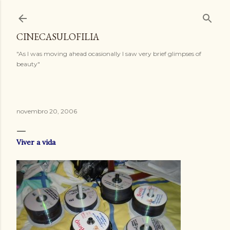
Pular para o conteúdo principal
CINECASULOFILIA
"As I was moving ahead ocasionally I saw very brief glimpses of
beauty"
novembro 20, 2006
Viver a vida