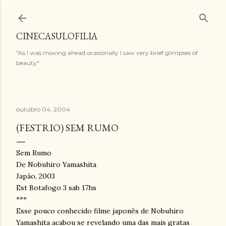
Pular para o conteúdo principal
CINECASULOFILIA
"As I was moving ahead ocasionally I saw very brief glimpses of
beauty"
outubro 04, 2004
(FESTRIO) SEM RUMO
Sem Rumo
De Nobuhiro Yamashita
Japão, 2003
Est Botafogo 3 sab 17hs
***
Esse pouco conhecido filme japonês de Nobuhiro
Yamashita acabou se revelando uma das mais gratas