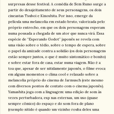
surpresas desse festival. A comédia de Sem Rumo surge a
partir do desajeitamento de seus personagens, os dois
cineastas Tsuboi e Kinoshita. Por isso, emerge da
película uma melancolia em estado bruto, valorizada pelo
próprio entrecho, em que os dois personagens esperam
numa pousada a chegada de um ator que nunca virá. Essa
espécie de “Esperando Godot” japonês se revela com
uma visão sobre o tédio, sobre o tempo de espera, sobre
o papel da amizade contra a solidão (os dois personagens
estão sempre juntos, o que é muito sintomático e bonito)
e sobre estar fora de casa, estar numa viagem. Não é a
toa que, apesar de ser nitidamente japonês, o filme evoca
em alguns momentos o clima cool e relaxado sobre a
melancolia próprio do cinema de Jarmusch (este mesmo
com diversos pontos de contato com o cinema japonês).
Yamashita joga com a linguagem: uma edição de som às
vezes perturbadora, esp nas externas, um uso (quase
sempre cômico) do espaço e do som fora de plano
(exemplo nítido é quando um vizinho rouba deles uma