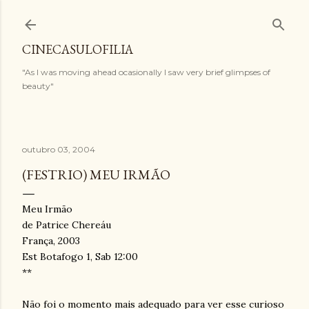
Pular para o conteúdo principal
CINECASULOFILIA
"As I was moving ahead ocasionally I saw very brief glimpses of
beauty"
outubro 03, 2004
(FESTRIO) MEU IRMÃO
Meu Irmão
de Patrice Chereáu
França, 2003
Est Botafogo 1, Sab 12:00
**
Não foi o momento mais adequado para ver esse curioso