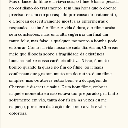
Mas o lance do filme é a via-crúcis; o filme é barra pesada
no cotidiano do tratamento: tem uma hora que o doente
precisa ter seu corpo raspado por causa do tratamento,
e Chereau descritivamente mostra as enfermeiras o
raspando... assim é o filme. A vida é dura, e o filme acaba
sem conclusões: mais uma alta sugeriria um final um
tanto feliz, mas falso, a qualquer momento a bomba pode
estourar. Como na vida nossa de cada dia. Assim, Chereau
meio que filosofa sobre a fragilidade da existência
humana, sobre nossa carência afetiva. Nisso, é muito
bonito quando lá quase no fim do filme, os irmãos
confessam que gostam muito um do outro. é um filme
simples, mas os atoers estão bem, e a dcupagem de
Chereau é discreta e sábia. É um bom filme, embora
naquele momento eu não estava tão preparado pra tanto
sofrimento em vão, tanta dor física. Ás vezes eu me
esqueço, por mera distração, de como a vida é vã e
dolorosa.