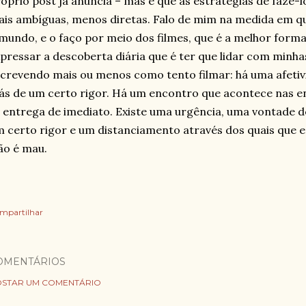
óprio post já anuncia – mas é que as estratégias de fazê-l
is ambíguas, menos diretas. Falo de mim na medida em qu
mundo, e o faço por meio dos filmes, que é a melhor form
pressar a descoberta diária que é ter que lidar com minha
crevendo mais ou menos como tento filmar: há uma afetiv
ás de um certo rigor. Há um encontro que acontece nas en
 entrega de imediato. Existe uma urgência, uma vontade de
 certo rigor e um distanciamento através dos quais que 
ão é mau.
mpartilhar
OMENTÁRIOS
STAR UM COMENTÁRIO