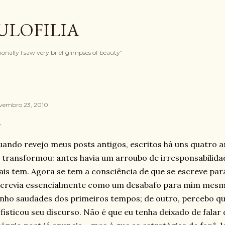
Pular para o conteúdo principal
ULOFILIA
onally I saw very brief glimpses of beauty"
vembro 23, 2010
ando revejo meus posts antigos, escritos há uns quatro a
 transformou: antes havia um arroubo de irresponsabilida
is tem. Agora se tem a consciência de que se escreve para
crevia essencialmente como um desabafo para mim mesmo
nho saudades dos primeiros tempos; de outro, percebo q
fisticou seu discurso. Não é que eu tenha deixado de fal