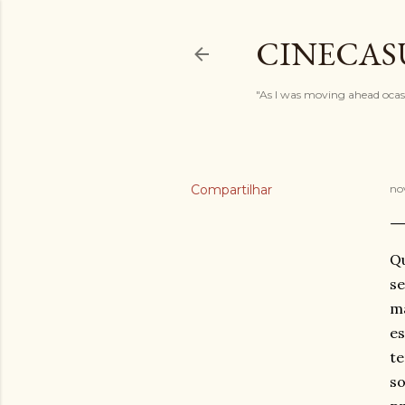
CINECAS
"As I was moving ahead ocasi
Compartilhar
no
Qu
se
ma
es
te
so