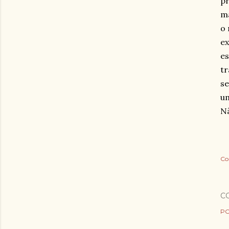
pr
ma
o 
ex
es
tr
se
um
N
Co
C
PO