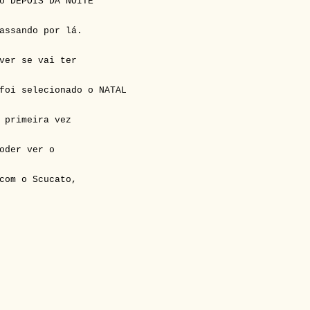
o DEPOIS DA NOITE
assando por lá.
ver se vai ter
foi selecionado o NATAL
 primeira vez
oder ver o
com o Scucato,