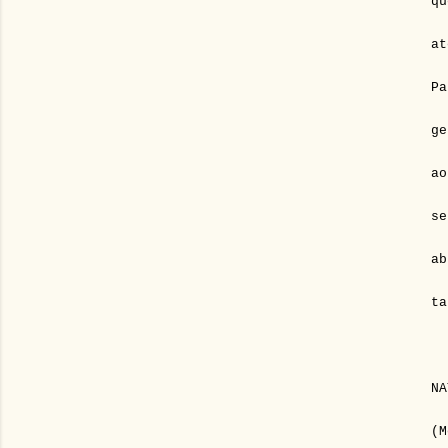
qu
at
Pa
ge
ao
se
ab
ta
NA
(M