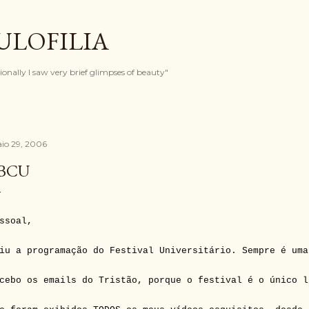
Pular para o conteúdo principal
ULOFILIA
onally I saw very brief glimpses of beauty"
io 29, 2006
BCU
ssoal,
iu a programação do Festival Universitário. Sempre é uma
cebo os emails do Tristão, porque o festival é o único l