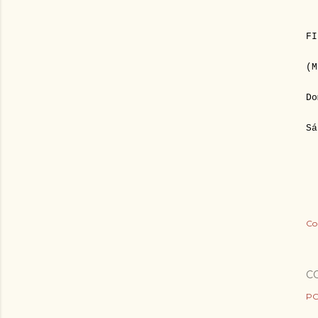
FI
(M
Do
Sá
Co
C
PO