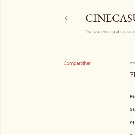
CINECAS
"As I was moving ahead ocasi
Compartilhar
ma
F
Pe
Sa
re