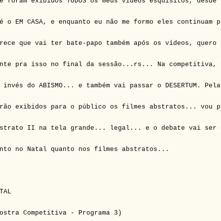
e foram exibidos TODOS os meus vídeos esquisitos, desde 
é o EM CASA, e enquanto eu não me formo eles continuam p
rece que vai ter bate-papo também após os vídeos, quero 
nte pra isso no final da sessão...rs... Na competitiva, 
 invés do ABISMO... e também vai passar o DESERTUM. Pela
rão exibidos para o público os filmes abstratos... vou p
strato II na tela grande... legal... e o debate vai ser 
nto no Natal quanto nos filmes abstratos...
TAL
ostra Competitiva - Programa 3)