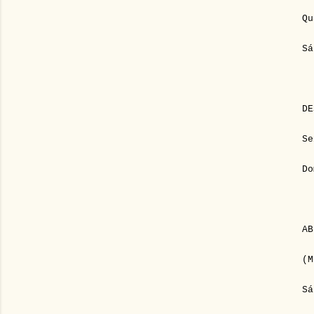
Qu
Sá
DE
Se
Do
AB
(M
Sá