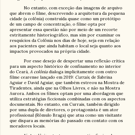
No entanto, com exceção das imagens de arquivo
que abrem o filme, descrevendo a arquitetura da pequena
cidade (a colônia) construída quase como um protótipo
de um campo de concentração, o filme opta por
apresentar essa questão não por meio de um recorte
estritamente historiográfico, mas sim por examinar os
resquícios da Colônia nos dias de hoje, seja em relação
aos pacientes que ainda habitam o local seja quanto aos
impactos provocados na própria cidade.
Por esse desejo de despertar uma reflexão crítica
para um aspecto histórico de confinamento no interior
do Ceará,
A colônia
dialoga implicitamente com outro
filme cearense lançado em 2019:
Currais
, de Sabrina
Aguiar e David Aguiar, que também estreou na Mostra de
Tiradentes, ainda que na Olhos Livres, e não na Mostra
Aurora. Ambos os filmes optam por uma abordagem que
utiliza estratégias ficcionais combinadas com os aspectos
documentais. No entanto, em Currais, também dirigido
por uma dupla de diretores, o protagonista é um ator
profissional (Rômulo Braga) que atua como um visitante
que dispara as memórias do passado em contato com os
moradores locais.