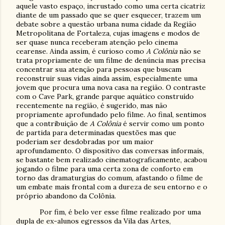
aquele vasto espaço, incrustado como uma certa cicatriz
diante de um passado que se quer esquecer, trazem um
debate sobre a questão urbana numa cidade da Região
Metropolitana de Fortaleza, cujas imagens e modos de
ser quase nunca receberam atenção pelo cinema
cearense. Ainda assim, é curioso como
A Colônia
não se
trata propriamente de um filme de denúncia mas precisa
concentrar sua atenção para pessoas que buscam
reconstruir suas vidas ainda assim, especialmente uma
jovem que procura uma nova casa na região. O contraste
com o Cave Park, grande parque aquático construído
recentemente na região, é sugerido, mas não
propriamente aprofundado pelo filme. Ao final, sentimos
que a contribuição de
A Colônia
é servir como um ponto
de partida para determinadas questões mas que
poderiam ser desdobradas por um maior
aprofundamento. O dispositivo das conversas informais,
se bastante bem realizado cinematograficamente, acabou
jogando o filme para uma certa zona de conforto em
torno das dramaturgias do comum, afastando o filme de
um embate mais frontal com a dureza de seu entorno e o
próprio abandono da Colônia.
Por fim, é belo ver esse filme realizado por uma
dupla de ex-alunos egressos da Vila das Artes,