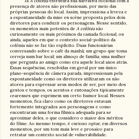
Já
A colônia
estrutura sua narrativa ficcional com a
presença de atores não profissionais, por meio das
próprias pessoas do local. Assim, impressiona a leveza e
a espontaneidade da mise en scène proposta pelos dois
diretores para conduzir os personagens. Nesse sentido,
os momentos mais potentes de
A colônia
são
curiosamente os mais próximos da camada ficcional, ou
ainda, aqueles em que o contexto social-político da
colônia não se faz tão explícito. Duas funcionárias
conversando sobre o café da manhã; um grupo que toma
cerveja num bar local; um almoço de família; uma mulher
que pergunta ao amigo como era aquele local anos atrás.
Essas sequências, resolvidas em geral por um único
plano-sequência de câmera parada, impressionam pela
espontaneidade como os diretores utilizaram os não
atores para expressar seus modos de ser, por meio dos
gestos e tempos, os acentos e entonações tipicamente
cearenses que exprimem um certo humor local. Nesses
momentos, fica claro como os diretores estavam
fortemente integrados aos personagens e como
encontraram uma forma fílmica adequada para se
aproximar deles, o que considero o maior dos méritos
do filme. Ao mesmo tempo, é curioso optar, em diversos
momentos, por um tom mais leve e prosaico para
retratar um contexto social de vulnerabilidade.