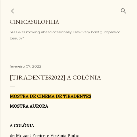
Pular para o conteúdo principal
CINECASULOFILIA
"As I was moving ahead ocasionally I saw very brief glimpses of
beauty"
fevereiro 07, 2022
[TIRADENTES2022] A COLÔNIA
MOSTRA DE CINEMA DE TIRADENTES
MOSTRA AURORA
A COLÔNIA
de Mozart Freire e Virgínia Pinho