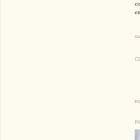
co
e
Co
C
PO
P