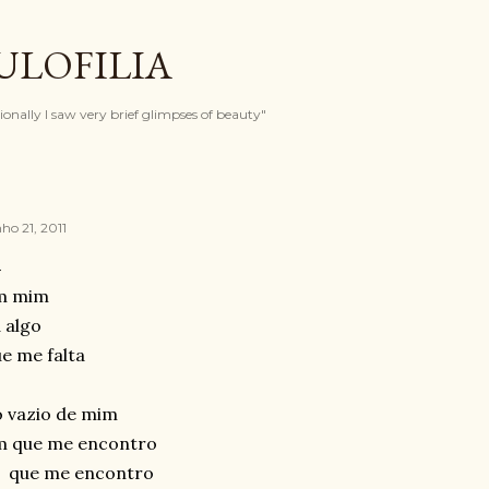
Pular para o conteúdo principal
ULOFILIA
onally I saw very brief glimpses of beauty"
ho 21, 2011
m mim
 algo
e me falta
 vazio de mim
m que me encontro
 que me encontro