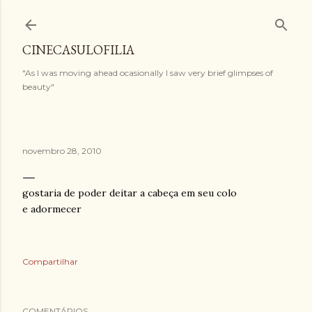
Pular para o conteúdo principal
CINECASULOFILIA
"As I was moving ahead ocasionally I saw very brief glimpses of
beauty"
novembro 28, 2010
gostaria de poder deitar a cabeça em seu colo
e adormecer
Compartilhar
COMENTÁRIOS