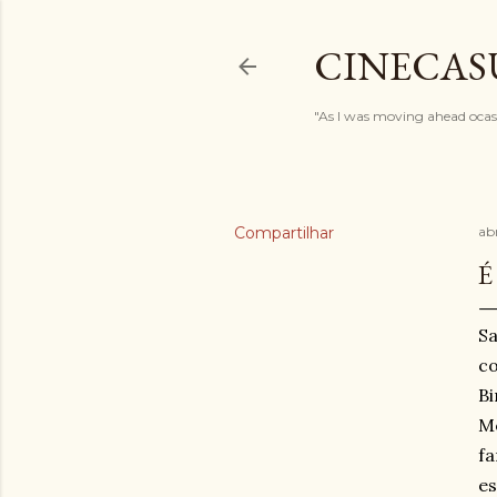
CINECAS
"As I was moving ahead ocasi
Compartilhar
ab
É
Sa
co
Bi
Mo
fa
es