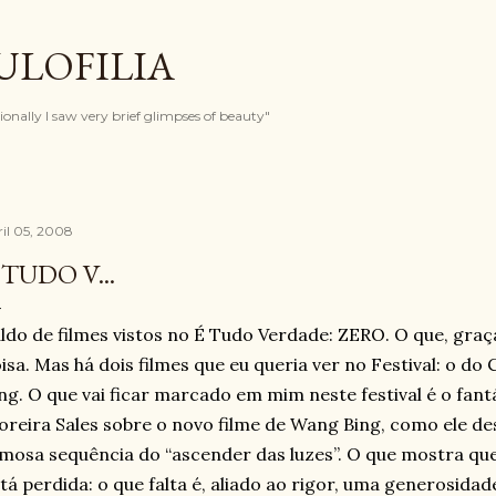
Pular para o conteúdo principal
ULOFILIA
onally I saw very brief glimpses of beauty"
ril 05, 2008
 TUDO V...
ldo de filmes vistos no É Tudo Verdade: ZERO. O que, graç
isa. Mas há dois filmes que eu queria ver no Festival: o d
ng. O que vai ficar marcado em mim neste festival é o fant
reira Sales sobre o novo filme de Wang Bing, como ele de
mosa sequência do “ascender das luzes”. O que mostra que
tá perdida: o que falta é, aliado ao rigor, uma generosidad