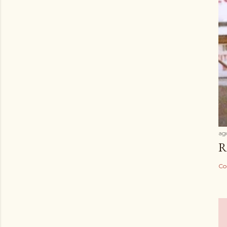
ag
R
Co