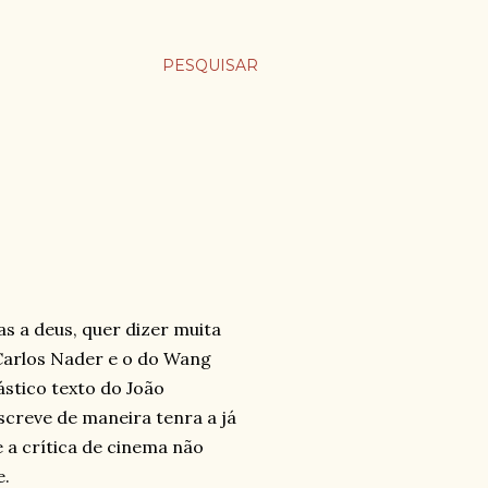
PESQUISAR
as a deus, quer dizer muita
o Carlos Nader e o do Wang
ástico texto do João
screve de maneira tenra a já
 a crítica de cinema não
e.