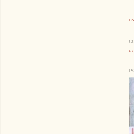
Co
C
PO
P