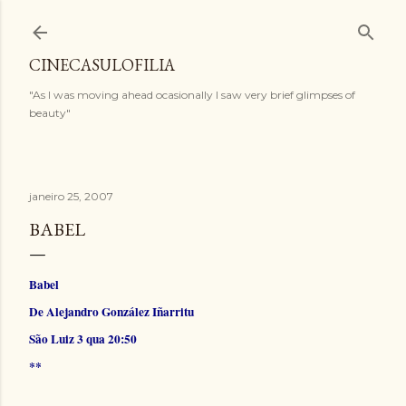
Pular para o conteúdo principal
CINECASULOFILIA
"As I was moving ahead ocasionally I saw very brief glimpses of
beauty"
janeiro 25, 2007
BABEL
Babel
De Alejandro González Iñarritu
São Luiz 3 qua 20:50
**