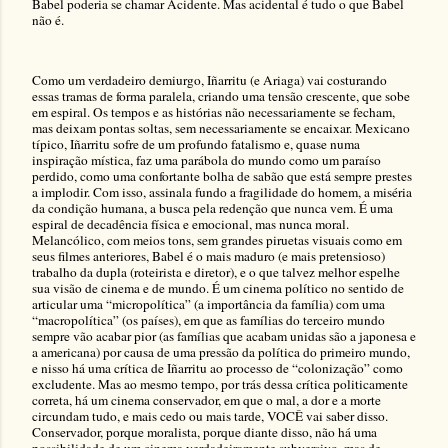
Babel poderia se chamar Acidente. Mas acidental é tudo o que Babel
não é.
Como um verdadeiro demiurgo, Iñarritu (e Ariaga) vai costurando
essas tramas de forma paralela, criando uma tensão crescente, que sobe
em espiral. Os
tempos e as histórias não necessariamente se fecham,
mas deixam pontas soltas, sem necessariamente se encaixar. Mexicano
típico, Iñarritu sofre de um profundo fatalismo e, quase numa
inspiração mística, faz uma parábola do mundo como um paraíso
perdido, como uma confortante bolha de sabão que está sempre prestes
a implodir. Com isso, assinala fundo a fragilidade do homem, a miséria
da condição humana, a busca pela redenção que nunca vem. É uma
espiral de decadência física e emocional, mas nunca moral.
Melancólico, com meios tons, sem grandes piruetas visuais como em
seus filmes anteriores, Babel é o mais maduro (e mais pretensioso)
trabalho da dupla (roteirista e diretor), e o que talvez melhor espelhe
sua visão de cinema e de mundo. É um cinema político no sentido de
articular uma “micropolítica” (a importância da família) com uma
“macropolítica” (os países), em que as famílias do terceiro mundo
sempre vão acabar pior (as famílias que acabam unidas são a japonesa e
a americana) por causa de uma pressão da política do primeiro mundo,
e nisso há uma crítica de Iñarritu ao processo de “colonização” como
excludente. Mas ao mesmo tempo, por trás dessa crítica politicamente
correta, há um cinema conservador, em que o mal, a dor e a morte
circundam tudo, e mais cedo ou mais tarde, VOCÊ vai saber disso.
Conservador, porque moralista, porque diante disso, não há uma