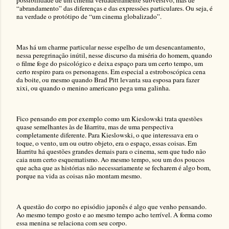
possibilidade de um cinema verdadeiramente subversivo, mas de
“abrandamento” das diferenças e das expressões particulares. Ou seja, é
na verdade o protótipo de “um cinema globalizado”.
Mas há um charme particular nesse espelho de um desencantamento,
nessa peregrinação inútil, nesse discurso da miséria do homem, quando
o filme foge do psicológico e deixa espaço para um certo tempo, um
certo respiro para os personagens. Em especial a estroboscópica cena
da boite, ou mesmo quando Brad Pitt levanta sua esposa para fazer
xixi, ou quando o menino americano pega uma galinha.
Fico pensando em por exemplo como um Kieslowski trata questões
quase semelhantes às de Iñarritu, mas de uma perspectiva
completamente diferente. Para Kieslowski, o que interessava era o
toque, o vento, um ou outro objeto, era o espaço, essas coisas. Em
Iñarritu há questões grandes demais para o cinema, sem que tudo não
caia num certo esquematismo. Ao mesmo tempo, sou um dos poucos
que acha que as histórias não necessariamente se fecharem é algo bom,
porque na vida as coisas não montam mesmo.
A questão do corpo no episódio japonês é algo que venho pensando.
Ao mesmo tempo gosto e ao mesmo tempo acho terrível. A forma como
essa menina se relaciona com seu corpo.