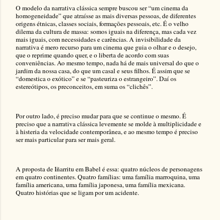
O modelo da narrativa clássica sempre buscou ser “um cinema da
homogeneidade” que atraísse as mais diversas pessoas, de diferentes
origens étnicas, classes sociais, formações pessoais, etc. É o velho
dilema da cultura de massa: somos iguais na diferença, mas cada vez
mais iguais, com necessidades e carências. A invisibilidade da
narrativa é mero recurso para um cinema que guia o olhar e o desejo,
que o reprime quando quer, e o liberta de acordo com suas
conveniências. Ao mesmo tempo, nada há de mais universal do que o
jardim da nossa casa, do que um casal e seus filhos. É assim que se
“domestica o exótico” e se “pasteuriza o estrangeiro”. Daí os
estereótipos, os preconceitos, em suma os “clichês”.
Por outro lado, é preciso mudar para que se continue o mesmo. É
preciso que a narrativa clássica levemente se molde à multiplicidade e
à histeria da velocidade contemporânea, e ao mesmo tempo é preciso
ser mais particular para ser mais geral.
A proposta de Iñarritu em Babel é essa: quatro núcleos de personagens
em quatro continentes. Quatro famílias: uma família marroquina, uma
família americana, uma família japonesa, uma família mexicana.
Quatro histórias que se ligam por um acidente.