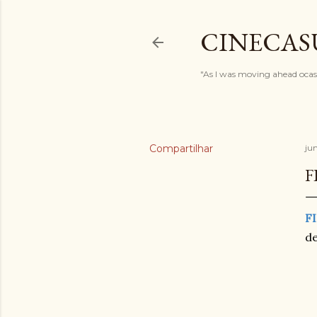
CINECAS
"As I was moving ahead ocasi
Compartilhar
ju
F
F
de