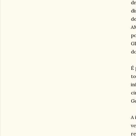
dr
di
de
A
po
GI
do
É 
to
in
ci
Ge
A 
ve
re