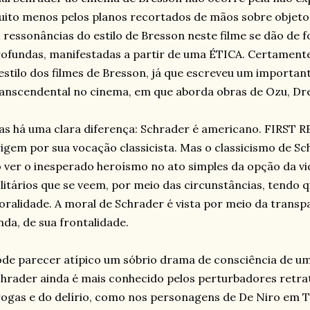
ito menos pelos planos recortados de mãos sobre objetos
 ressonâncias do estilo de Bresson neste filme se dão de f
ofundas, manifestadas a partir de uma ÉTICA. Certament
estilo dos filmes de Bresson, já que escreveu um importante
anscendental no cinema, em que aborda obras de Ozu, Dre
s há uma clara diferença: Schrader é americano. FIRST
igem por sua vocação classicista. Mas o classicismo de Sc
 ver o inesperado heroísmo no ato simples da opção da 
litários que se veem, por meio das circunstâncias, tendo 
ralidade. A moral de Schrader é vista por meio da transpa
nda, de sua frontalidade.
de parecer atípico um sóbrio drama de consciência de u
hrader ainda é mais conhecido pelos perturbadores retr
ogas e do delírio, como nos personagens de De Niro em T