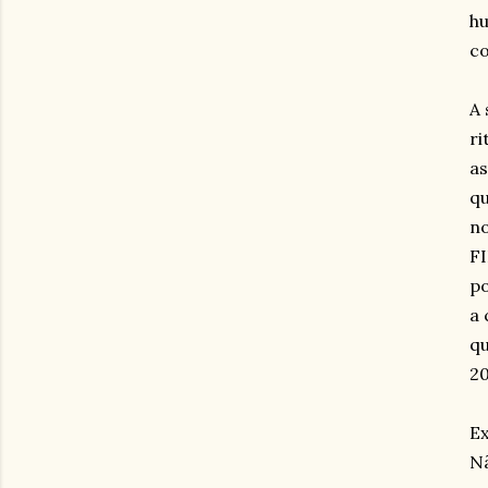
hu
co
A 
ri
as
qu
no
F
po
a 
qu
20
Ex
Nã