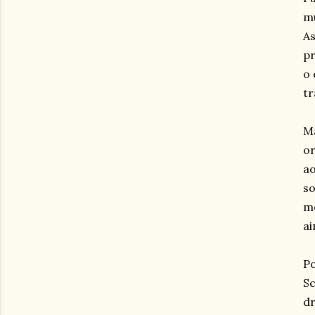
mu
As
pr
o 
tr
Ma
or
ao
so
mo
ai
Po
Sc
dr