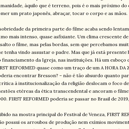
manidade, àquilo que é terreno, pois é o mais próximo do d
mer um prato japonês, abraçar, tocar o corpo e as mãos. 
sobriedade da primeira parte do filme acaba sendo lentam
tmo mais intenso, quase asfixiante. Um clima crescente de
salto o filme, mas pelas bordas, sem que percebamos muit
e tenha vindo assustar o padre. Mas que já está presente
 financiamento da Igreja, nas instituições. Há um esboço d
IRST REFORMED quase como um traço de um A HORA DA
deria encontrar Bresson? – não é tão absurdo quanto par
crítica à institucionalização da religião deslocam o foco d
estões etéreas da ética transcendental e ancoram o filme
00. FIRST REFORMED poderia se passar no Brasil de 2019,
ibido na mostra principal do Festival de Veneza, FIRST R
o possui os arroubos de produção nem exímios moviment