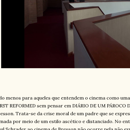
lo menos para aqueles que entendem o cinema como uma t
IRST REFORMED sem pensar em DIÁRIO DE UM PÁROCO DE
esson. Trata-se da crise moral de um padre que se expres
lmada por meio de um estilo ascético e distanciado. No enta
ul Schrader ao cinema de Bresson não ocorre pela não ex