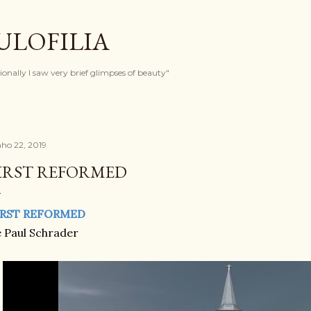
Pular para o conteúdo principal
ULOFILIA
onally I saw very brief glimpses of beauty"
nho 22, 2019
IRST REFORMED
IRST REFORMED
 Paul Schrader