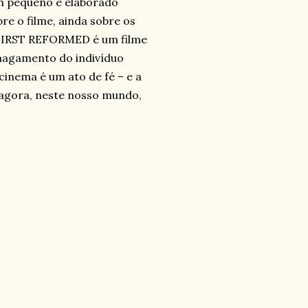
um pequeno e elaborado
bre o filme, ainda sobre os
. FIRST REFORMED é um filme
smagamento do indivíduo
cinema é um ato de fé – e a
e agora, neste nosso mundo,