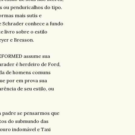
 ou penduricalhos do tipo.
ormas mais sutis e
e Schrader conhece a fundo
 livro sobre o estilo
yer e Bresson.
 REFORMED assume sua
hrader é herdeiro de Ford,
vida de homens comuns
que por em prova sua
rência de seu estilo, ou
m padre se pensarmos que
atos do submundo das
ouro indomável e Taxi