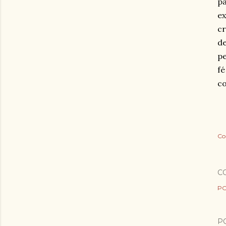
pa
ex
cr
de
pe
fé
c
Co
C
PO
P