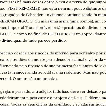
iver. Mas há mais coisas entre o céu e a terra do que supõe 
sso, FIRST REFORMED não está nem um pouco distante da
sgraçados de Schrader – o cinema continua sendo “a ma
MERICAN GIGOLO. Ou mais uma arma (uma bomba), um cop
uco importa! Tão miseráveis e tão próximos do divino, c
GOLO, e como no final de PICKPOCKET. Um sopro, diante 
 divino quando tudo parece perdido.
preciso descer aos rincões do inferno para ser salvo por 
car os tendões da morte para descobrir afinal o valor da v
fluenciado pelo Bresson de sua primeira fase, antes de
neasta francês ainda acreditava na redenção. Mas não p
rtrud. O amor, só o amor salva.
igreja, o passado, a tradição, tudo isso deve ser deixado 
rdadeiramente, pois este é o projeto de Deus. O dilema 
cusar todas as aparências da divindade e se agarrar àque