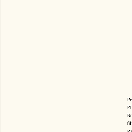
Pe
F
Br
fi
Pa