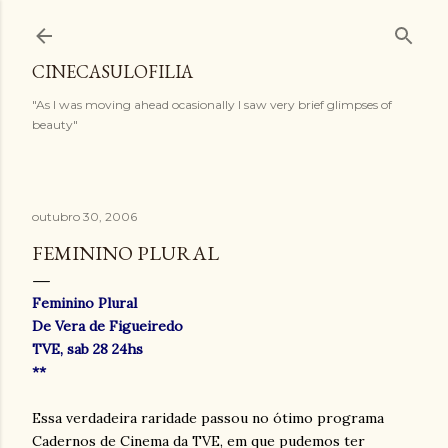
Pular para o conteúdo principal
CINECASULOFILIA
"As I was moving ahead ocasionally I saw very brief glimpses of
beauty"
outubro 30, 2006
FEMININO PLURAL
Feminino Plural
De Vera de Figueiredo
TVE, sab 28 24hs
**
Essa verdadeira raridade passou no ótimo programa
Cadernos de Cinema da TVE, em que pudemos ter