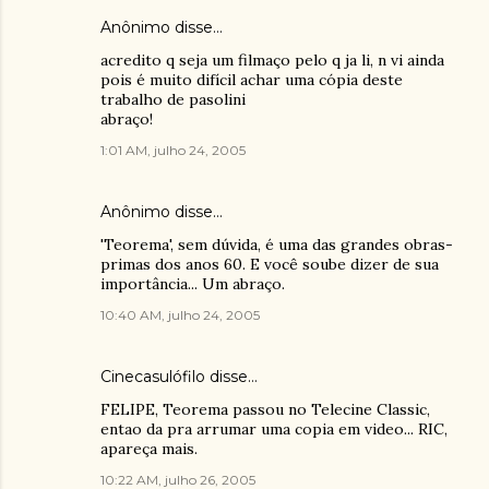
Anônimo disse…
acredito q seja um filmaço pelo q ja li, n vi ainda
pois é muito difícil achar uma cópia deste
trabalho de pasolini
abraço!
1:01 AM, julho 24, 2005
Anônimo disse…
'Teorema', sem dúvida, é uma das grandes obras-
primas dos anos 60. E você soube dizer de sua
importância... Um abraço.
10:40 AM, julho 24, 2005
Cinecasulófilo
disse…
FELIPE, Teorema passou no Telecine Classic,
entao da pra arrumar uma copia em video... RIC,
apareça mais.
10:22 AM, julho 26, 2005