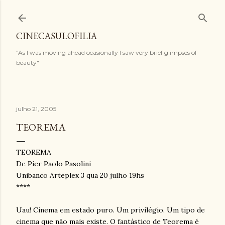
Pular para o conteúdo principal
CINECASULOFILIA
"As I was moving ahead ocasionally I saw very brief glimpses of
beauty"
julho 21, 2005
TEOREMA
TEOREMA
De Pier Paolo Pasolini
Unibanco Arteplex 3 qua 20 julho 19hs
****
Uau! Cinema em estado puro. Um privilégio. Um tipo de
cinema que não mais existe. O fantástico de Teorema é