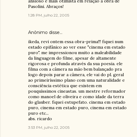
ansioso e mais otimista em relação à obra de
Pasolini. Abraços!
1:28 PM, julho 22, 2005
Anônimo disse…
ikeda, revi ontem essa obra-prima!!! fiquei num
estado epifânico ao ver esse "cinema em estado
puro". me impressionou muito a maleabilidade
da linguagem do filme, apesar de altamente
rigorosa e profunda através da sua poesia. ele
filma com a câmera na mão bem balançado pra
logo depois parar a câmera, ele vai do pl. geral
ao primeiríssimo plano com uma naturalidade e
consciência estética que existem em
pouquíssimos cineastas. um mestre reformador
como manoel de oliveira e como idade da terra
do glauber. fiquei estupefato. cinema em estado
puro, cinema em estado puro, cinema em estado
puro etc...
abs. ricardo
3:53 PM, julho 22, 2005