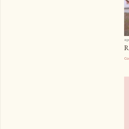
ag
R
Co