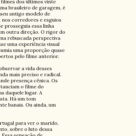
ilmes dos últimos vinte
ma brasileiro de garagem, é
seu antigo modelo de
 nos corredores e esguios
 prosseguia essa linha
outra direção. O rigor do
ma rebuscada perspectiva
e uma experiência visual
sumia uma proporção quase
tos pelo filme anterior.
bservar a vida desses
da mais preciso e radical.
nde presença cênica. Os
tanciam o filme do
s daquele lugar. A
ista. Há um tom
te banais. Ou ainda, um
ortugal para ver o marido,
nto, sobre o luto dessa
. Essa sensação de