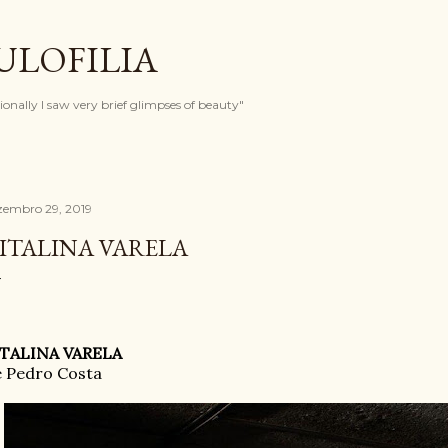
Pular para o conteúdo principal
ULOFILIA
onally I saw very brief glimpses of beauty"
zembro 29, 2019
ITALINA VARELA
ITALINA VARELA
 Pedro Costa