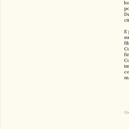
lo
po
De
ci
E 
su
fi
Co
fi
Co
im
co
m
Co