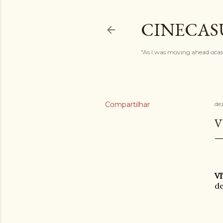
CINECAS
"As I was moving ahead ocasi
Compartilhar
de
V
V
de