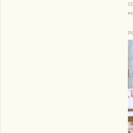
C
PO
P