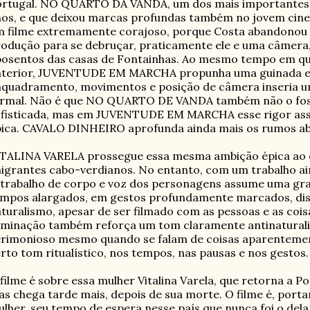
rtugal. NO QUARTO DA VANDA, um dos mais importantes f
os, e que deixou marcas profundas também no jovem cine
 filme extremamente corajoso, porque Costa abandonou 
odução para se debruçar, praticamente ele e uma câmera,
osentos das casas de Fontainhas. Ao mesmo tempo em que
nterior, JUVENTUDE EM MARCHA propunha uma guinada em 
quadramento, movimentos e posição de câmera inseria u
rmal. Não é que NO QUARTO DE VANDA também não o foss
ofisticada, mas em JUVENTUDE EM MARCHA esse rigor as
ica. CAVALO DINHEIRO aprofunda ainda mais os rumos aber
TALINA VARELA prossegue essa mesma ambição épica ao o
igrantes cabo-verdianos. No entanto, com um trabalho ain
trabalho de corpo e voz dos personagens assume uma gra
mpos alargados, em gestos profundamente marcados, dis
turalismo, apesar de ser filmado com as pessoas e as coisa
uminação também reforça um tom claramente antinatural
rimonioso mesmo quando se falam de coisas aparentemen
rto tom ritualístico, nos tempos, nas pausas e nos gestos.
filme é sobre essa mulher Vitalina Varela, que retorna a P
s chega tarde mais, depois de sua morte. O filme é, porta
lher, seu tempo de espera nesse país que nunca foi o dela