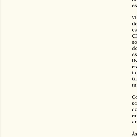
es
VI
de
es
CR
so
de
es
IN
es
in
ta
me
Co
se
co
em
ar
Às