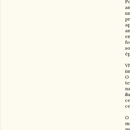
Po
an
um
pr
ap
a
en
fo
s
ép
VI
im
O 
te
na
il
ce
ce
O 
ma
mu