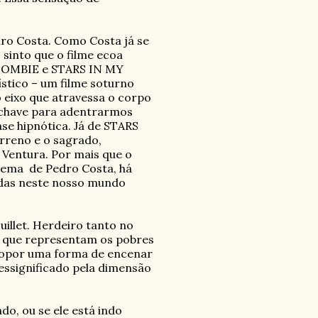
ro Costa. Como Costa já se
sinto que o filme ecoa
ZOMBIE e STARS IN MY
stico – um filme soturno
 eixo que atravessa o corpo
 chave para adentrarmos
se hipnótica. Já de STARS
rreno e o sagrado,
 Ventura. Por mais que o
inema
de Pedro Costa, há
idas neste nosso mundo
illet. Herdeiro tanto no
as que representam os pobres
ropor uma forma de encenar
essignificado pela dimensão
o, ou se ele está indo