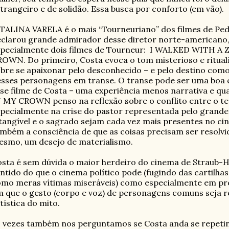
trangeiro e de solidão. Essa busca por conforto (em vão).
TALINA VARELA é o mais “Tourneuriano” dos filmes de Ped
clarou grande admirador desse diretor norte-americano, 
pecialmente dois filmes de Tourneur:
I WALKED WITH A 
OWN. Do primeiro, Costa evoca o tom misterioso e ritualí
bre se apaixonar pelo desconhecido – e pelo destino como
sses personagens em transe. O transe pode ser uma boa
se filme de Costa – uma experiência menos narrativa e qua
 MY CROWN penso na reflexão sobre o conflito entre o te
pecialmente na crise do pastor representada pelo grande
tangível e o sagrado sejam cada vez mais presentes no c
mbém a consciência de que as coisas precisam ser resolv
smo, um desejo de materialismo.
sta é sem dúvida o maior herdeiro do cinema de Straub-Hu
ntido do que o cinema político pode (fugindo das cartilh
mo meras vítimas miseráveis) como especialmente em p
 que o gesto (corpo e voz) de personagens comuns seja r
tística do mito.
 vezes também nos perguntamos se Costa anda se repetind