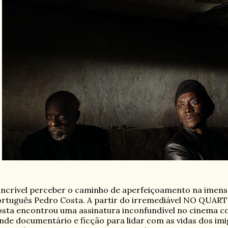
incrível perceber o caminho de aperfeiçoamento na imensa
rtuguês Pedro Costa. A partir do irremediável NO QUAR
sta encontrou uma assinatura inconfundível no cinema 
nde documentário e ficção para lidar com as vidas dos i