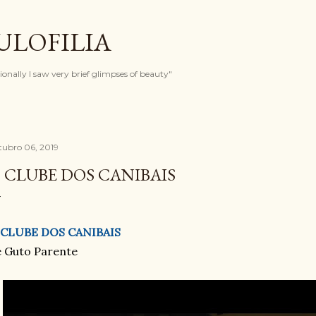
Pular para o conteúdo principal
ULOFILIA
onally I saw very brief glimpses of beauty"
tubro 06, 2019
 CLUBE DOS CANIBAIS
 CLUBE DOS CANIBAIS
 Guto Parente