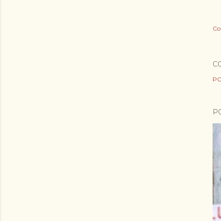
Co
C
PO
P