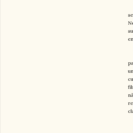
se
Ne
su
em
pa
um
cu
fi
nã
re
cl