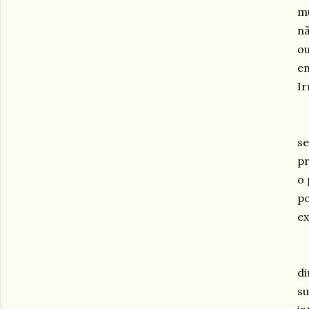
mu
nã
ou
en
Ir
se
pr
o 
po
ex
di
su