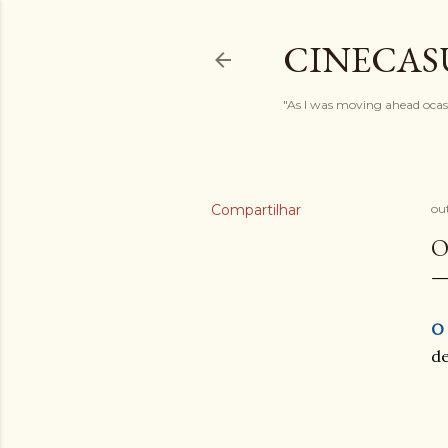
CINECAS
"As I was moving ahead ocasi
Compartilhar
ou
O
O
de