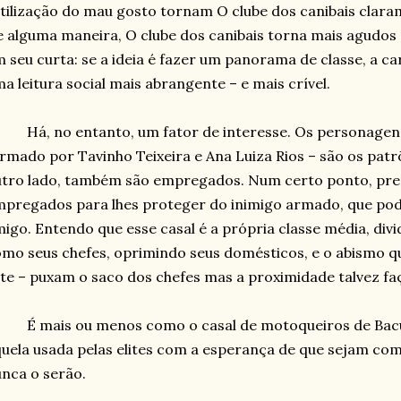
tilização do mau gosto tornam O clube dos canibais clar
 alguma maneira, O clube dos canibais torna mais agudos
 seu curta: se a ideia é fazer um panorama de classe, a car
a leitura social mais abrangente – e mais crível.
Há, no entanto, um fator de interesse. Os personagens
rmado por Tavinho Teixeira e Ana Luiza Rios – são os pat
tro lado, também são empregados. Num certo ponto, prec
pregados para lhes proteger do inimigo armado, que pod
igo. Entendo que esse casal é a própria classe média, divi
mo seus chefes, oprimindo seus domésticos, e o abismo q
ite – puxam o saco dos chefes mas a proximidade talvez f
É mais ou menos como o casal de motoqueiros de Bacu
uela usada pelas elites com a esperança de que sejam com
nca o serão.