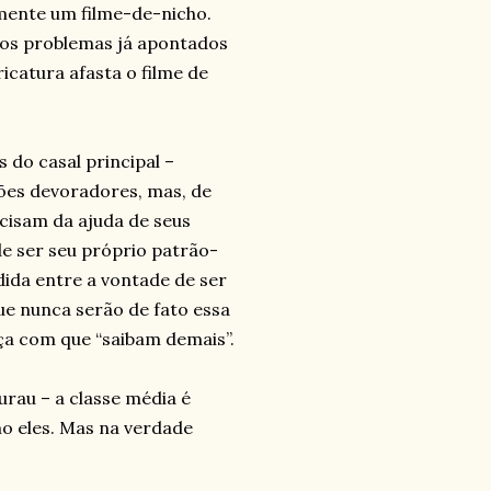
amente um filme-de-nicho.
 os problemas já apontados
icatura afasta o filme de
 do casal principal –
rões devoradores, mas, de
isam da ajuda de seus
e ser seu próprio patrão-
dida entre a vontade de ser
ue nunca serão de fato essa
aça com que “saibam demais”.
rau – a classe média é
o eles. Mas na verdade