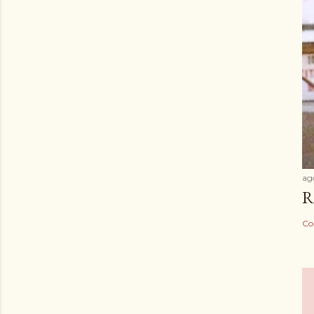
ag
R
Co