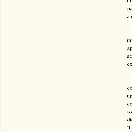
in
pa
a 
in
ap
se
ex
co
um
co
to
di
“f