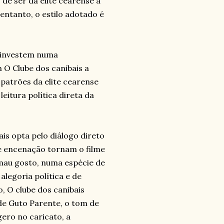
 de ser da elite cearense a
entanto, o estilo adotado é
e investem numa
O Clube dos canibais a
s patrões da elite cearense
itura política direta da
ais opta pelo diálogo direto
de encenação tornam o filme
mau gosto, numa espécie de
legoria política e de
, O clube dos canibais
de Guto Parente, o tom de
ero no caricato, a