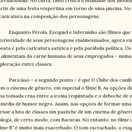
ternacionais. No curta, Guto critica a futilidade dos modos
rtir de uma festa vespertina em torno de uma piscina. No 
caricatura na composição dos personagens.
Enquanto Pérola, Ezequiel e Inferninho são filmes qu
terioridade de seus personagens ensimesmados, agora em 
osta é pela caricatura satírica e pela parábola política. O
 alimentam da carne humana de seus empregados – numa le
ploração entre classes.
Para isso – o segundo ponto – é que O Clube dos canib
m o cinema de gênero, em especial o filme B. As opções 
a tomada crua entre a ironia requintada e o deboche de 
média de humor negro. Assim, nas opções de formar uma a
rnar a luta de classes um pastiche de um cinema de gênero
aloga, de certo modo, com Bacurau. No entanto, no filme 
ilme B” é muito mais exacerbado. O tom escrachado, o exag