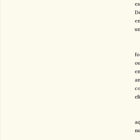
es
De
em
um
fo
ou
em
am
co
el
aq
nu