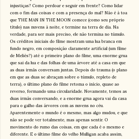
injustiças? Como perdoar e seguir em frente? Como lidar
com o fim das coisas e com a presença do mal? Não é à toa
que THE MAN IN THE MOON comece (como seu próprio
título) nas nuvens à noite, e termine na terra de dia. Na
verdade, para ser mais preciso, ele não termina no túmulo.
Os créditos iniciais do filme mostram uma lua branca em
fundo negro, em composição claramente artificial (um filme
de Meliès?) até o primeiro plano do filme, uma enorme grua
que sai da lua e das folhas de uma árvore até a casa em que
as duas irmãs conversam juntas. Depois do trauma (o plano
em que as duas se abraçam sobre o túmulo, repleto de
terra), o último plano do filme retoma o início, quase ao
reverso, formando uma circularidade. Novamente, temos as
duas irmãs conversando, e a enorme grua agora vai da casa
para o galho das árvores com as nuvens no céu.
Aparentemente o mundo é o mesmo, mas algo mudou, e que
não se pode ver totalmente, mas apenas sentir. O
movimento do rumo das coisas, em que cada é o mesmo e
diferente. E o último filme do velho Mulligan acaba assim,