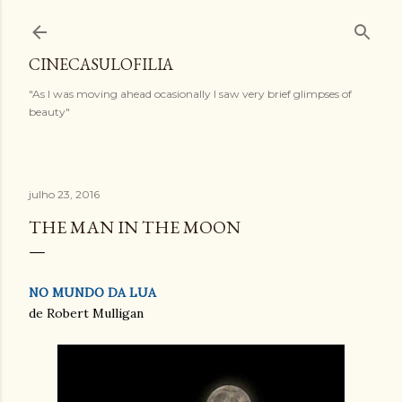
Pular para o conteúdo principal
CINECASULOFILIA
"As I was moving ahead ocasionally I saw very brief glimpses of
beauty"
julho 23, 2016
THE MAN IN THE MOON
NO MUNDO DA LUA
de Robert Mulligan