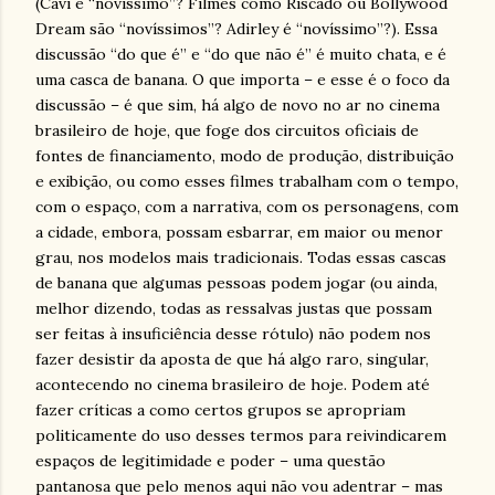
(Cavi é “novíssimo”? Filmes como Riscado ou Bollywood
Dream são “novíssimos”? Adirley é “novíssimo”?). Essa
discussão “do que é” e “do que não é” é muito chata, e é
uma casca de banana. O que importa – e esse é o foco da
discussão – é que sim, há algo de novo no ar no cinema
brasileiro de hoje, que foge dos circuitos oficiais de
fontes de financiamento, modo de produção, distribuição
e exibição, ou como esses filmes trabalham com o tempo,
com o espaço, com a narrativa, com os personagens, com
a cidade, embora, possam esbarrar, em maior ou menor
grau, nos modelos mais tradicionais. Todas essas cascas
de banana que algumas pessoas podem jogar (ou ainda,
melhor dizendo, todas as ressalvas justas que possam
ser feitas à insuficiência desse rótulo) não podem nos
fazer desistir da aposta de que há algo raro, singular,
acontecendo no cinema brasileiro de hoje. Podem até
fazer críticas a como certos grupos se apropriam
politicamente do uso desses termos para reivindicarem
espaços de legitimidade e poder – uma questão
pantanosa que pelo menos aqui não vou adentrar – mas