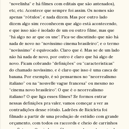
“novelinha” e há filmes com editais que são antenados),
etc, etc. Acontece que sempre foi assim. Os nomes são
apenas “rótulos”, e nada dizem. Mas por outro lado
dizem algo sim: reconhecem que algo está acontecendo,
e que isso não é isolado de um ou outro filme, mas que
“há algo no ar que os une”. Fica-se discutindo que não há
nada de novo no “novíssimo cinema brasileiro”, e o termo
“novíssimo” é equivocado. Claro que é. Mas se de um lado
não há nada de novo, por outro é claro que há algo de
novo. Ficam cobrando “definições” ou “características”
do chamado novíssimo, e é claro que isso é uma casca de
banana. Por exemplo, é só pensarmos no “neorrealismo
italiano” ou na “nouvelle vague francesa” ou mesmo no
“cinema novo brasileiro”. O que é o neorrealismo
italiano? O que liga esses filmes? Se formos entrar
nessas definições pra valer, vamos começar a ver as
contradições desse rótulo. Ladrões de Bicicleta foi
filmado a partir de uma produção de estúdio com grande
orçamento, com todos os raccords e cheio de carrinhos