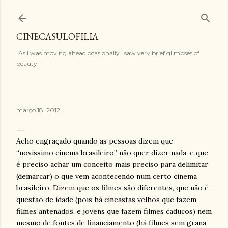
Pular para o conteúdo principal
CINECASULOFILIA
"As I was moving ahead ocasionally I saw very brief glimpses of
beauty"
março 18, 2012
Acho engraçado quando as pessoas dizem que
“novíssimo cinema brasileiro” não quer dizer nada, e que
é preciso achar um conceito mais preciso para delimitar
(demarcar) o que vem acontecendo num certo cinema
brasileiro. Dizem que os filmes são diferentes, que não é
questão de idade (pois há cineastas velhos que fazem
filmes antenados, e jovens que fazem filmes caducos) nem
mesmo de fontes de financiamento (há filmes sem grana