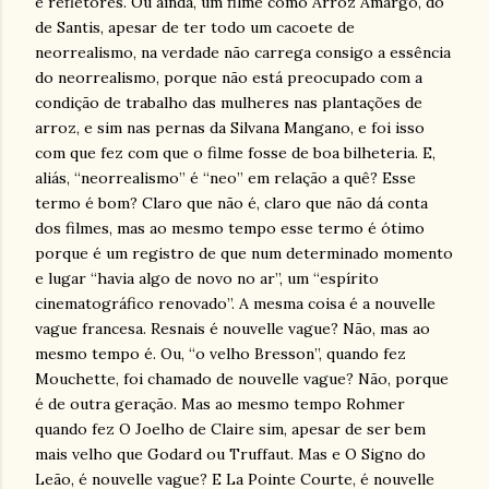
e refletores. Ou ainda, um filme como Arroz Amargo, do
de Santis, apesar de ter todo um cacoete de
neorrealismo, na verdade não carrega consigo a essência
do neorrealismo, porque não está preocupado com a
condição de trabalho das mulheres nas plantações de
arroz, e sim nas pernas da Silvana Mangano, e foi isso
com que fez com que o filme fosse de boa bilheteria. E,
aliás, “neorrealismo” é “neo” em relação a quê? Esse
termo é bom? Claro que não é, claro que não dá conta
dos filmes, mas ao mesmo tempo esse termo é ótimo
porque é um registro de que num determinado momento
e lugar “havia algo de novo no ar”, um “espírito
cinematográfico renovado”. A mesma coisa é a nouvelle
vague francesa. Resnais é nouvelle vague? Não, mas ao
mesmo tempo é. Ou, “o velho Bresson”, quando fez
Mouchette, foi chamado de nouvelle vague? Não, porque
é de outra geração. Mas ao mesmo tempo Rohmer
quando fez O Joelho de Claire sim, apesar de ser bem
mais velho que Godard ou Truffaut. Mas e O Signo do
Leão, é nouvelle vague? E La Pointe Courte, é nouvelle