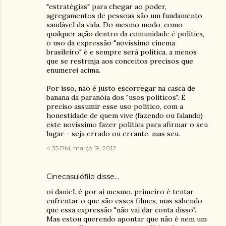
"estratégias" para chegar ao poder,
agregamentos de pessoas são um fundamento
saudável da vida. Do mesmo modo, como
qualquer ação dentro da comunidade é política,
o uso da expressão "novíssimo cinema
brasileiro" é e sempre será política, a menos
que se restrinja aos conceitos precisos que
enumerei acima.
Por isso, não é justo escorregar na casca de
banana da paranóia dos "usos políticos". É
preciso assumir esse uso político, com a
honestidade de quem vive (fazendo ou falando)
este novíssimo fazer política para afirmar o seu
lugar - seja errado ou errante, mas seu.
4:35 PM, março 19, 2012
Cinecasulófilo disse…
oi daniel. é por aí mesmo. primeiro é tentar
enfrentar o que são esses filmes, mas sabendo
que essa expressão "não vai dar conta disso".
Mas estou querendo apontar que não é nem um