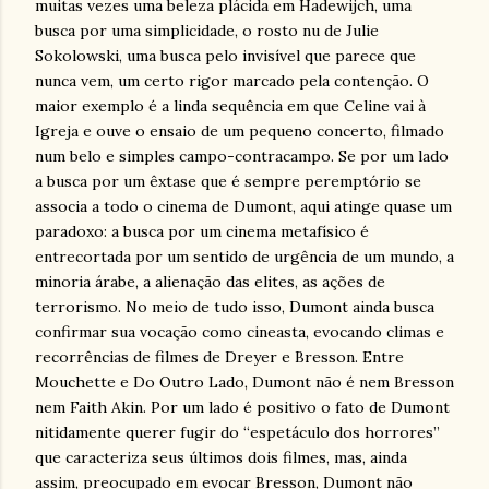
muitas vezes uma beleza plácida em Hadewijch, uma
busca por uma simplicidade, o rosto nu de Julie
Sokolowski, uma busca pelo invisível que parece que
nunca vem, um certo rigor marcado pela contenção. O
maior exemplo é a linda sequência em que Celine vai à
Igreja e ouve o ensaio de um pequeno concerto, filmado
num belo e simples campo-contracampo. Se por um lado
a busca por um êxtase que é sempre peremptório se
associa a todo o cinema de Dumont, aqui atinge quase um
paradoxo: a busca por um cinema metafísico é
entrecortada por um sentido de urgência de um mundo, a
minoria árabe, a alienação das elites, as ações de
terrorismo. No meio de tudo isso, Dumont ainda busca
confirmar sua vocação como cineasta, evocando climas e
recorrências de filmes de Dreyer e Bresson. Entre
Mouchette e Do Outro Lado, Dumont não é nem Bresson
nem Faith Akin. Por um lado é positivo o fato de Dumont
nitidamente querer fugir do “espetáculo dos horrores”
que caracteriza seus últimos dois filmes, mas, ainda
assim, preocupado em evocar Bresson, Dumont não