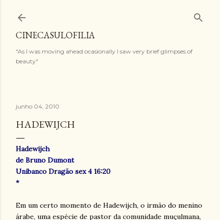
Pular para o conteúdo principal
CINECASULOFILIA
"As I was moving ahead ocasionally I saw very brief glimpses of
beauty"
junho 04, 2010
HADEWIJCH
Hadewijch
de Bruno Dumont
Unibanco Dragão sex 4 16:20
*
Em um certo momento de Hadewijch, o irmão do menino
árabe, uma espécie de pastor da comunidade muçulmana,